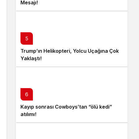
Mesajı!
5
Trump’ın Helikopteri, Yolcu Uçağına Çok
Yaklaştı!
6
Kayıp sonrası Cowboys’tan “ölü kedi”
atılımı!