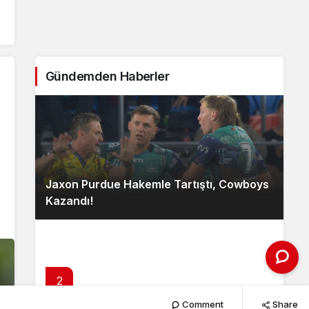
Gündemden Haberler
Jaxon Purdue Hakemle Tartıştı, Cowboys
Kazandı!
2
Comment
Share
Gary’nin NDIS ile Mücadelesi: Adalet