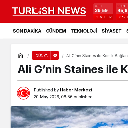
USD
EURO
39,59
45,6
%-0.32
%-
SON DAKİKA
GÜNDEM
TEKNOLOJİ
SİYASET
Ali G’nin Staines ile Komik Bağlant
DÜNYA
Ali G’nin Staines ile 
Published by
Haber Merkezi
20 May 2026, 08:56
published