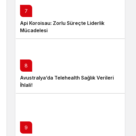
7
Api Koroisau: Zorlu Süreçte Liderlik
Mücadelesi
8
Avustralya’da Telehealth Sağlık Verileri
İhlali!
9