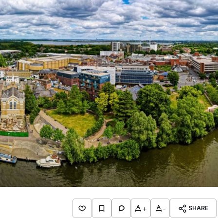
+
-
SHARE