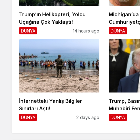
Trump’ın Helikopteri, Yolcu
Michigan’da
Uçağına Çok Yaklaştı!
Cumhuriyetç
DÜNYA
14 hours ago
DÜNYA
İnternetteki Yanlış Bilgiler
Trump, Basın
Sınırları Aştı!
Muhabiri Fen
DÜNYA
2 days ago
DÜNYA