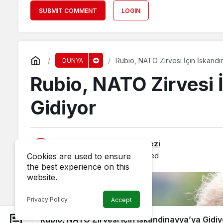
SUBMIT COMMENT
LOGIN
Rubio, NATO Zirvesi İçin İskandi
DÜNYA
Rubio, NATO Zirvesi 
Gidiyor
Published by
Haber Merkezi
20 May 2026, 07:51
published
Cookies are used to ensure
the best experience on this
website.
Privacy Policy
Accept
Rubio, NATO Zirvesi İçin İskandinavya’ya Gidiy