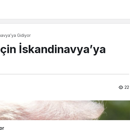
navya’ya Gidiyor
İçin İskandinavya’ya
22
or