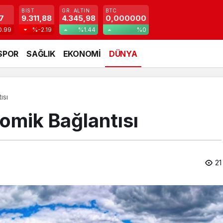
BIST
GR. ALTIN
BTC
7
9.311,88
4.345,98
0,000000
0.99
%-2.19
%1.44
%0
SPOR
SAĞLIK
EKONOMİ
DÜNYA
ısı
Komik Bağlantısı
21