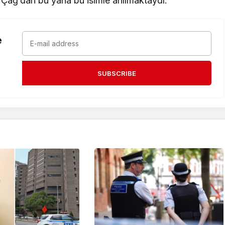
 Çağ’dan bu yana bu isimle anılmaktaydı.
e
SUBSCRIBE