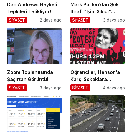
Dan Andrews Heykeli
Mark Parton’dan Şok
Tepkileri Tetikliyor!
İtiraf: “İşim Sıkıcı”
Mesajı!
SİYASET
2 days ago
SİYASET
3 days ago
Zoom Toplantısında
Öğrenciler, Hanson’a
Şaşırtan Görüntü!
Karşı Sokaklara
Dökülüyor!
SİYASET
3 days ago
SİYASET
4 days ago