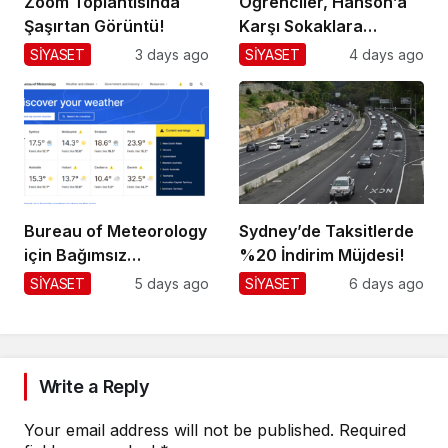
Zoom Toplantısında
Öğrenciler, Hanson’a
Şaşırtan Görüntü!
Karşı Sokaklara
Dökülüyor!
SİYASET
3 days ago
SİYASET
4 days ago
Bureau of Meteorology
Sydney’de Taksitlerde
için Bağımsız
%20 İndirim Müjdesi!
Değerlendirme!
SİYASET
5 days ago
SİYASET
6 days ago
Write a Reply
Your email address will not be published.
Required