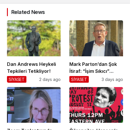
Related News
Dan Andrews Heykeli
Mark Parton’dan Şok
Tepkileri Tetikliyor!
İtiraf: “İşim Sıkıcı”
Mesajı!
SİYASET
2 days ago
SİYASET
3 days ago