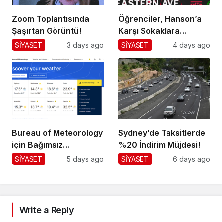
Zoom Toplantısında
Öğrenciler, Hanson’a
Şaşırtan Görüntü!
Karşı Sokaklara
Dökülüyor!
SİYASET
3 days ago
SİYASET
4 days ago
Bureau of Meteorology
Sydney’de Taksitlerde
için Bağımsız
%20 İndirim Müjdesi!
Değerlendirme!
SİYASET
5 days ago
SİYASET
6 days ago
Write a Reply