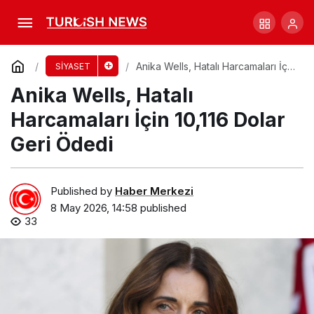
Farrer Seçimi: Siyasi Tarihin Dönüm Noktası
mı?
Comment
Share
Anika Wells, Hatalı Harcamaları İçin
SİYASET
10,116 Dolar Geri Ödedi
Anika Wells, Hatalı
Harcamaları İçin 10,116 Dolar
Geri Ödedi
Published by
Haber Merkezi
8 May 2026, 14:58
published
33