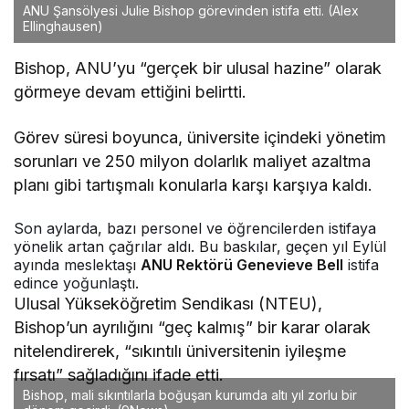
ANU Şansölyesi Julie Bishop görevinden istifa etti.
(Alex
Ellinghausen)
Bishop, ANU’yu “gerçek bir ulusal hazine” olarak
görmeye devam ettiğini belirtti.
Görev süresi boyunca, üniversite içindeki yönetim
sorunları ve 250 milyon dolarlık maliyet azaltma
planı gibi tartışmalı konularla karşı karşıya kaldı.
Son aylarda, bazı personel ve öğrencilerden istifaya
yönelik artan çağrılar aldı. Bu baskılar, geçen yıl Eylül
ayında meslektaşı
ANU Rektörü Genevieve Bell
istifa
edince yoğunlaştı.
Ulusal Yükseköğretim Sendikası (NTEU),
Bishop’un ayrılığını “geç kalmış” bir karar olarak
nitelendirerek, “sıkıntılı üniversitenin iyileşme
fırsatı” sağladığını ifade etti.
Bishop, mali sıkıntılarla boğuşan kurumda altı yıl zorlu bir