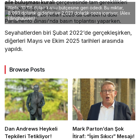
aile buluşması kuralı
çerçevesinde tam gereklilikleri
Wells, 10,116 doları kamu bütçesine geri ödedi. Bu miktar,
karşılamadığını belirtti.
8,093 dolarlık giderler ve 2,023 dolarlık ceza içeriyor.
(Alex
Ellinghausen)
Seyahatlerden biri Şubat 2022’de gerçekleşirken,
diğerleri Mayıs ve Ekim 2025 tarihleri arasında
yapıldı.
Browse Posts
Dan Andrews Heykeli
Mark Parton’dan Şok
Tepkileri Tetikliyor!
İtiraf: “İşim Sıkıcı” Mesajı!