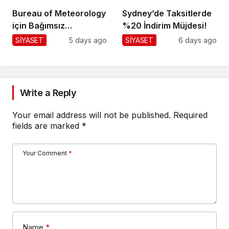
Bureau of Meteorology
Sydney’de Taksitlerde
için Bağımsız
%20 İndirim Müjdesi!
Değerlendirme!
SİYASET
5 days ago
SİYASET
6 days ago
Write a Reply
Your email address will not be published.
Required
fields are marked
*
Your Comment
*
Name
*