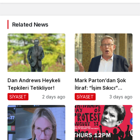
Related News
Dan Andrews Heykeli
Mark Parton’dan Şok
Tepkileri Tetikliyor!
İtiraf: “İşim Sıkıcı”
Mesajı!
SİYASET
2 days ago
SİYASET
3 days ago