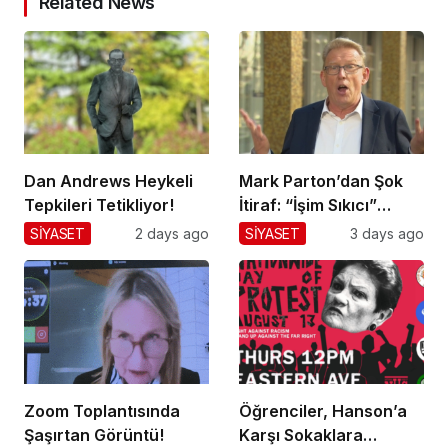
Related News
Dan Andrews Heykeli
Mark Parton’dan Şok
Tepkileri Tetikliyor!
İtiraf: “İşim Sıkıcı”
Mesajı!
SİYASET
2 days ago
SİYASET
3 days ago
Zoom Toplantısında
Öğrenciler, Hanson’a
Şaşırtan Görüntü!
Karşı Sokaklara