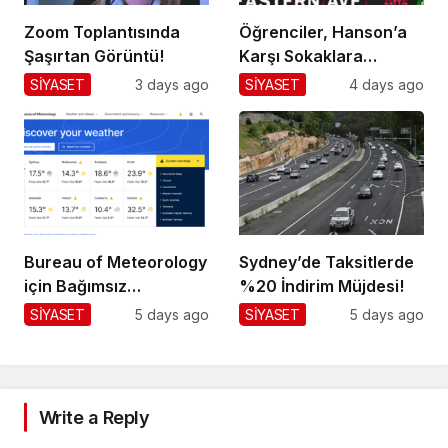
Zoom Toplantısında
Öğrenciler, Hanson’a
Şaşırtan Görüntü!
Karşı Sokaklara
Dökülüyor!
SİYASET
3 days ago
SİYASET
4 days ago
Bureau of Meteorology
Sydney’de Taksitlerde
için Bağımsız
%20 İndirim Müjdesi!
Değerlendirme!
SİYASET
5 days ago
SİYASET
5 days ago
Write a Reply