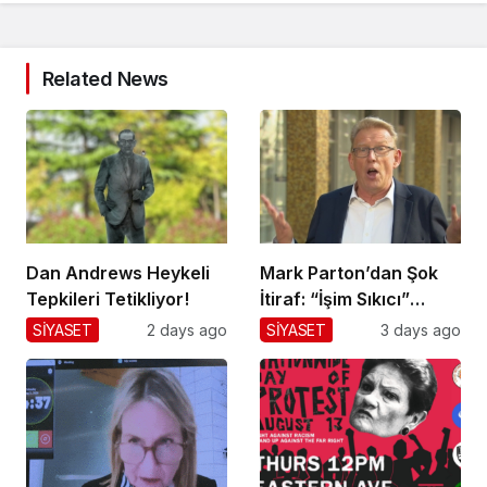
Related News
Dan Andrews Heykeli
Mark Parton’dan Şok
Tepkileri Tetikliyor!
İtiraf: “İşim Sıkıcı”
Mesajı!
SİYASET
2 days ago
SİYASET
3 days ago