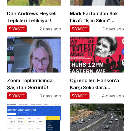
Dan Andrews Heykeli
Mark Parton’dan Şok
Tepkileri Tetikliyor!
İtiraf: “İşim Sıkıcı”
Mesajı!
SİYASET
2 days ago
SİYASET
3 days ago
Zoom Toplantısında
Öğrenciler, Hanson’a
Şaşırtan Görüntü!
Karşı Sokaklara
Dökülüyor!
SİYASET
3 days ago
SİYASET
4 days ago