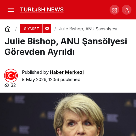
İki Kadın, İŞİD Bağlantısıyla İnsanlığa Karşı
Suçtan Yargılanacak
Comment
Share
Julie Bishop, ANU Şansölyesi
SİYASET
Görevden Ayrıldı
Julie Bishop, ANU Şansölyesi
Görevden Ayrıldı
Published by
Haber Merkezi
8 May 2026, 12:56
published
32