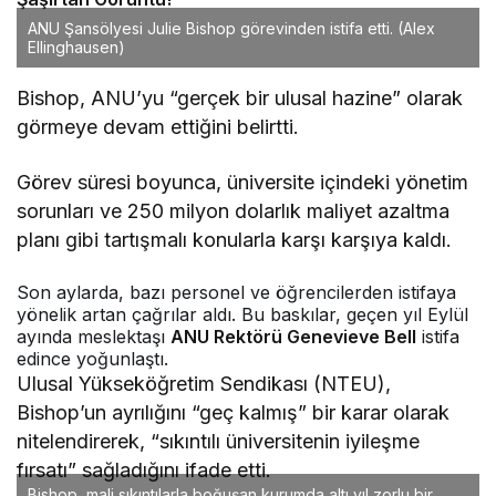
ANU Şansölyesi Julie Bishop görevinden istifa etti.
(Alex
Ellinghausen)
Bishop, ANU’yu “gerçek bir ulusal hazine” olarak
görmeye devam ettiğini belirtti.
Görev süresi boyunca, üniversite içindeki yönetim
sorunları ve 250 milyon dolarlık maliyet azaltma
planı gibi tartışmalı konularla karşı karşıya kaldı.
Son aylarda, bazı personel ve öğrencilerden istifaya
yönelik artan çağrılar aldı. Bu baskılar, geçen yıl Eylül
ayında meslektaşı
ANU Rektörü Genevieve Bell
istifa
edince yoğunlaştı.
Ulusal Yükseköğretim Sendikası (NTEU),
Bishop’un ayrılığını “geç kalmış” bir karar olarak
nitelendirerek, “sıkıntılı üniversitenin iyileşme
fırsatı” sağladığını ifade etti.
Bishop, mali sıkıntılarla boğuşan kurumda altı yıl zorlu bir