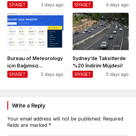
Dökülüyor!
SİYASET
3 days ago
SİYASET
4 days ago
Bureau of Meteorology
Sydney’de Taksitlerde
için Bağımsız
%20 İndirim Müjdesi!
Değerlendirme!
SİYASET
5 days ago
SİYASET
5 days ago
Write a Reply
Your email address will not be published.
Required
fields are marked
*