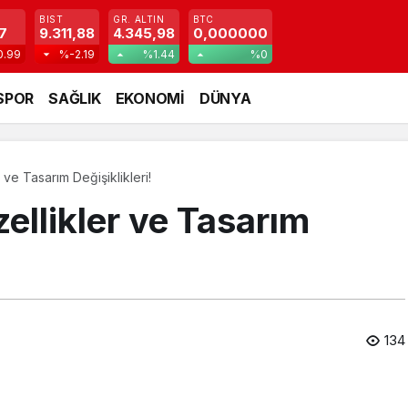
BIST
GR. ALTIN
BTC
7
9.311,88
4.345,98
0,000000
0.99
%-2.19
%1.44
%0
SPOR
SAĞLIK
EKONOMİ
DÜNYA
 ve Tasarım Değişiklikleri!
ellikler ve Tasarım
134