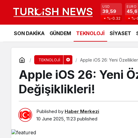
USD
EURO
39,59
45,6
%-0.32
%-
SON DAKİKA
GÜNDEM
TEKNOLOJİ
SİYASET
Apple iOS 26: Yeni Özellikler
TEKNOLOJİ
Apple iOS 26: Yeni Öz
Değişiklikleri!
Published by
Haber Merkezi
10 June 2025, 11:23
published