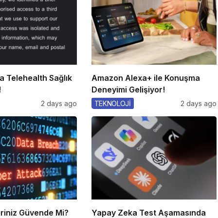
a Telehealth Sağlık
Amazon Alexa+ ile Konuşma
!
Deneyimi Gelişiyor!
2 days ago
TEKNOLOJİ
2 days ago
leriniz Güvende Mi?
Yapay Zeka Test Aşamasında