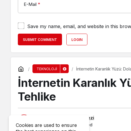
E-Mail
*
Save my name, email, and website in this brow
SUBMIT COMMENT
LOGIN
İnternetin Karanlık Yüzü: Dola
TEKNOLOJİ
İnternetin Karanlık Yü
Tehlike
Published by
Haber Merkezi
10 June 2025, 10:21
published
Cookies are used to ensure