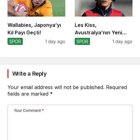
Wallabies, Japonya’yı
Les Kiss,
Kıl Payı Geçti!
Avustralya’nın Yeni
Koçu Olarak Debüt
SPOR
1 day ago
SPOR
1 day ago
Ediyor
Write a Reply
Your email address will not be published.
Required
fields are marked
*
Your Comment
*