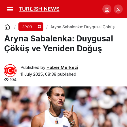
Amanda Anisimova Wimbledon Finaline
Yükseldi!
Comment
Share
Aryna Sabalenka: Duygusal Çöküş
SPOR
ve Yeniden Doğuş
Aryna Sabalenka: Duygusal
Çöküş ve Yeniden Doğuş
Published by
Haber Merkezi
11 July 2025, 08:38
published
104