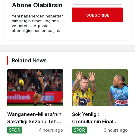
Abone Olabilirsin
SUBSCRIBE
Yeni haberlerden haberdar
olmak için fırsatı kaçırma
ve ücretsiz e-posta
aboneliğini hemen başlat.
Related News
Wanganeen-Milera’nın
Şok Yenilgi:
Sakatlığı Sezonu Tehdit
Cronulla’nın Final
Ediyor
Umutları Sarsıldı
SPOR
4 hours ago
SPOR
6 hours ago