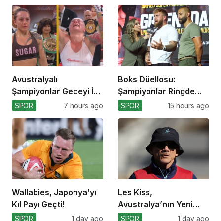
Avustralyalı
Boks Düellosu:
Şampiyonlar Geceyi İki
Şampiyonlar Ringde
Yenilgiyle Kapadı
Kapışacak!
SPOR
7 hours ago
SPOR
15 hours ago
Wallabies, Japonya’yı
Les Kiss,
Kıl Payı Geçti!
Avustralya’nın Yeni
Koçu Olarak Debüt
SPOR
1 day ago
SPOR
1 day ago