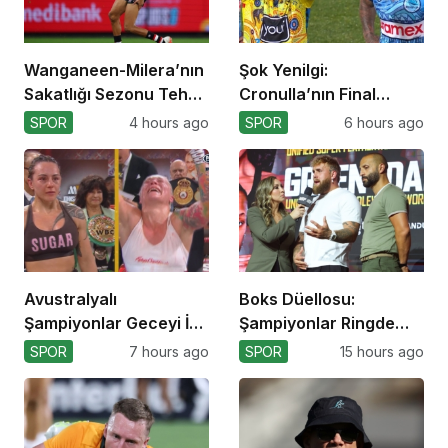
Wanganeen-Milera’nın
Şok Yenilgi:
Sakatlığı Sezonu Tehdit
Cronulla’nın Final
Ediyor
Umutları Sarsıldı
SPOR
4 hours ago
SPOR
6 hours ago
Avustralyalı
Boks Düellosu:
Şampiyonlar Geceyi İki
Şampiyonlar Ringde
Yenilgiyle Kapadı
Kapışacak!
SPOR
7 hours ago
SPOR
15 hours ago