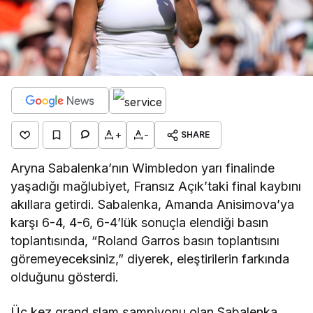
+
-
SHARE
Aryna Sabalenka’nın Wimbledon yarı finalinde
yaşadığı mağlubiyet, Fransız Açık’taki final kaybını
akıllara getirdi. Sabalenka, Amanda Anisimova’ya
karşı 6-4, 4-6, 6-4’lük sonuçla elendiği basın
toplantısında, “Roland Garros basın toplantısını
göremeyeceksiniz,” diyerek, eleştirilerin farkında
olduğunu gösterdi.
Üç kez grand slam şampiyonu olan Sabalenka,