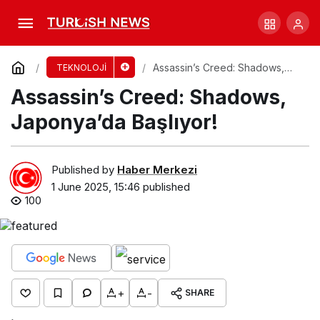
Google, AI Etiğiyle İlgili İlkeleri Gözden
Geçirdi!
Comment
Share
Assassin’s Creed: Shadows,
TEKNOLOJİ
Japonya’da Başlıyor!
Assassin’s Creed: Shadows,
Japonya’da Başlıyor!
Published by
Haber Merkezi
1 June 2025, 15:46
published
100
+
-
SHARE