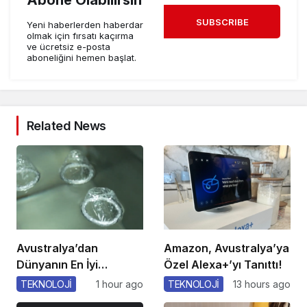
SUBSCRIBE
Yeni haberlerden haberdar
olmak için fırsatı kaçırma
ve ücretsiz e-posta
aboneliğini hemen başlat.
Related News
Avustralya’dan
Amazon, Avustralya’ya
Dünyanın En İyi
Özel Alexa+’yı Tanıttı!
Kondomu!
TEKNOLOJİ
1 hour ago
TEKNOLOJİ
13 hours ago