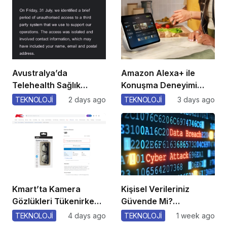
Avustralya’da
Amazon Alexa+ ile
Telehealth Sağlık
Konuşma Deneyimi
Verileri İhlali!
Gelişiyor!
TEKNOLOJİ
2 days ago
TEKNOLOJİ
3 days ago
Kmart’ta Kamera
Kişisel Verileriniz
Gözlükleri Tükenirken
Güvende Mi?
Gizlilik Endişesi!
Sormaktan
TEKNOLOJİ
4 days ago
TEKNOLOJİ
1 week ago
Çekinmeyin!