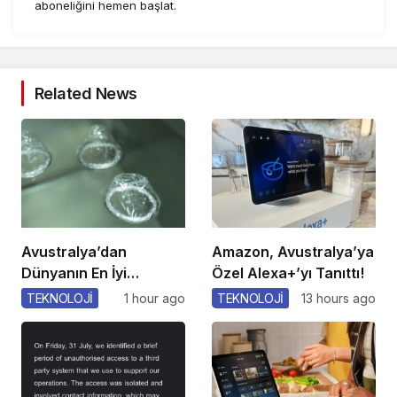
aboneliğini hemen başlat.
Related News
Avustralya’dan
Amazon, Avustralya’ya
Dünyanın En İyi
Özel Alexa+’yı Tanıttı!
Kondomu!
TEKNOLOJİ
1 hour ago
TEKNOLOJİ
13 hours ago