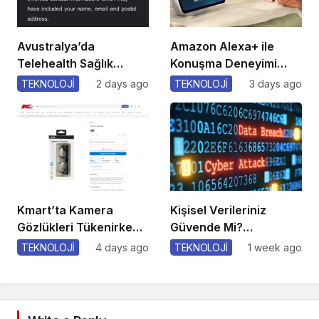
Avustralya’da
Amazon Alexa+ ile
Telehealth Sağlık
Konuşma Deneyimi
Verileri İhlali!
Gelişiyor!
TEKNOLOJİ
2 days ago
TEKNOLOJİ
3 days ago
Kmart’ta Kamera
Kişisel Verileriniz
Gözlükleri Tükenirken
Güvende Mi?
Gizlilik Endişesi!
Sormaktan
TEKNOLOJİ
4 days ago
TEKNOLOJİ
1 week ago
Çekinmeyin!