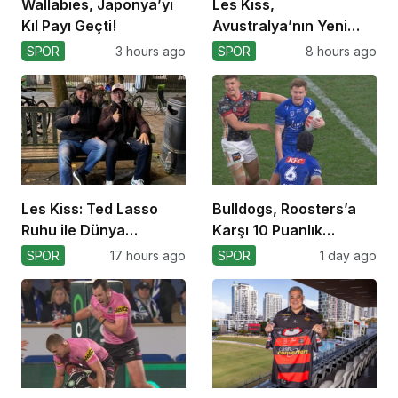
Wallabies, Japonya’yı
Les Kiss,
Kıl Payı Geçti!
Avustralya’nın Yeni
Koçu Olarak Debüt
SPOR
3 hours ago
SPOR
8 hours ago
Ediyor
Les Kiss: Ted Lasso
Bulldogs, Roosters’a
Ruhu ile Dünya
Karşı 10 Puanlık
Kupası’na
Avantajı Yitirdi
SPOR
17 hours ago
SPOR
1 day ago