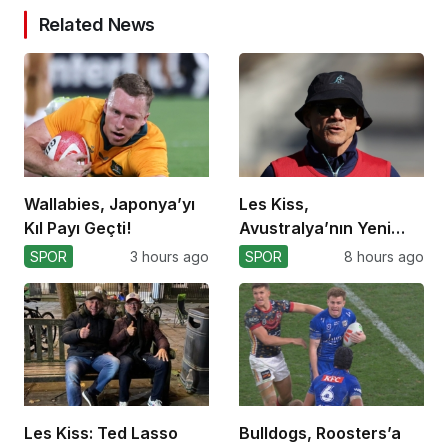
Related News
Wallabies, Japonya’yı
Les Kiss,
Kıl Payı Geçti!
Avustralya’nın Yeni
Koçu Olarak Debüt
SPOR
3 hours ago
SPOR
8 hours ago
Ediyor
Les Kiss: Ted Lasso
Bulldogs, Roosters’a