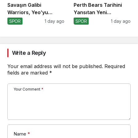
Savaşın Galibi
Perth Bears Tarihini
Warriors, Yeo’yu
Yansıtan Yeni
Kaybetti!
Formasını Tanıttı
SPOR
1 day ago
SPOR
1 day ago
Write a Reply
Your email address will not be published.
Required
fields are marked
*
Your Comment
*
Name
*