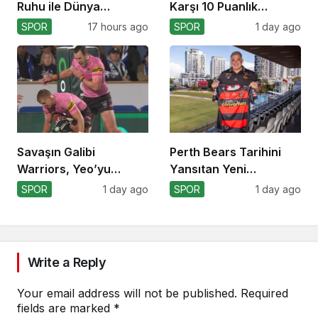
Ruhu ile Dünya
Karşı 10 Puanlık
Kupası’na
Avantajı Yitirdi
SPOR
17 hours ago
SPOR
1 day ago
Savaşın Galibi
Perth Bears Tarihini
Warriors, Yeo’yu
Yansıtan Yeni
Kaybetti!
Formasını Tanıttı
SPOR
1 day ago
SPOR
1 day ago
Write a Reply
Your email address will not be published.
Required
fields are marked
*