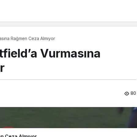
masına Rağmen Ceza Almıyor
tfield’a Vurmasına
r
80
en Ceza Almıyor