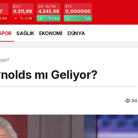
BIST
GR. ALTIN
BTC
7
9.311,88
4.345,98
0,000000
0.99
%-2.19
%1.44
%0
SPOR
SAĞLIK
EKONOMİ
DÜNYA
iyor?
ynolds mı Geliyor?
94