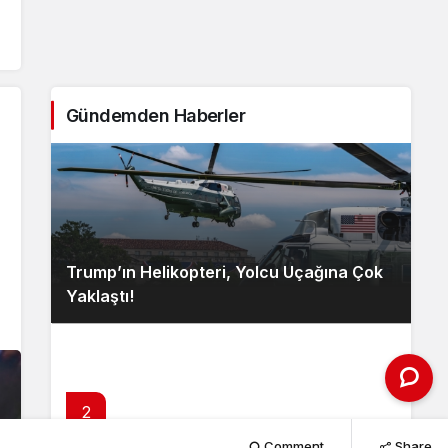
Gündemden Haberler
Trump’ın Helikopteri, Yolcu Uçağına Çok
Yaklaştı!
2
Comment
Share