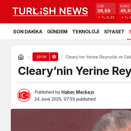
USD
EURO
39,59
45,6
%-0.32
%-
SON DAKİKA
GÜNDEM
TEKNOLOJİ
SİYASET
Cleary’nin Yerine Reynolds mı Gel
SPOR
Cleary’nin Yerine Re
Published by
Haber Merkezi
24 June 2025, 07:55
published