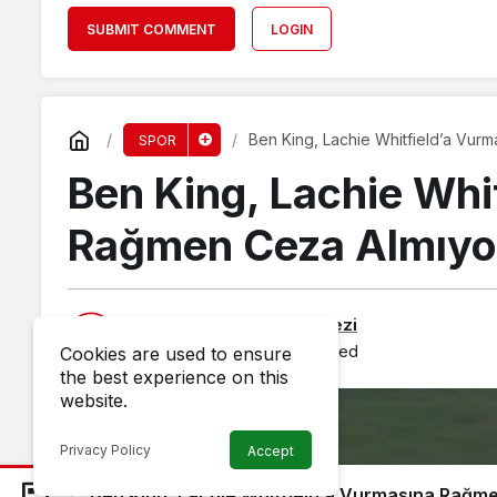
SUBMIT COMMENT
LOGIN
Ben King, Lachie Whitfield’a Vur
SPOR
Ben King, Lachie Whi
Rağmen Ceza Almıyo
Published by
Haber Merkezi
23 June 2025, 21:40
published
Cookies are used to ensure
the best experience on this
website.
Privacy Policy
Accept
Ben King, Lachie Whitfield’a Vurmasına Rağm