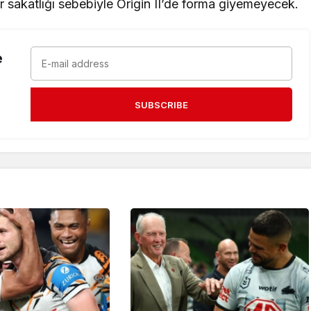
 sakatlığı sebebiyle Origin II’de forma giyemeyecek.
e
SUBSCRIBE