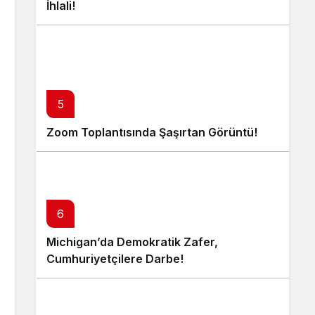
İhlali!
5
Zoom Toplantısında Şaşırtan Görüntü!
6
Michigan’da Demokratik Zafer,
Cumhuriyetçilere Darbe!