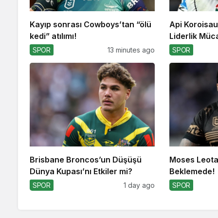
Kayıp sonrası Cowboys’tan “ölü
Api Koroisau
kedi” atılımı!
Liderlik Müc
SPOR
13 minutes ago
SPOR
Brisbane Broncos’un Düşüşü
Moses Leota 
Dünya Kupası’nı Etkiler mi?
Beklemede!
SPOR
1 day ago
SPOR