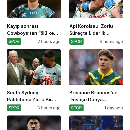
Kayıp sonrası
Api Koroisau: Zorlu
Cowboys’tan “ölü kedi”
Süreçte Liderlik
atılımı!
Mücadelesi
SPOR
2 hours ago
SPOR
4 hours ago
South Sydney
Brisbane Broncos’un
Rabbitohs: Zorlu Bir
Düşüşü Dünya
Off-Season Bekliyor
Kupası’nı Etkiler mi?
SPOR
8 hours ago
SPOR
1 day ago