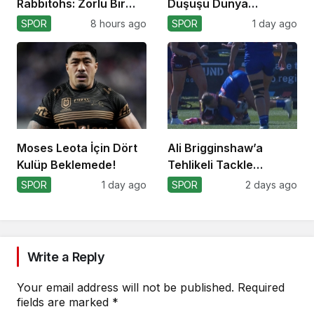
Rabbitohs: Zorlu Bir
Düşüşü Dünya
Off-Season Bekliyor
Kupası’nı Etkiler mi?
SPOR
8 hours ago
SPOR
1 day ago
Moses Leota İçin Dört
Ali Brigginshaw’a
Kulüp Beklemede!
Tehlikeli Tackle
Nedeniyle Ceza!
SPOR
1 day ago
SPOR
2 days ago
Write a Reply
Your email address will not be published.
Required
fields are marked
*