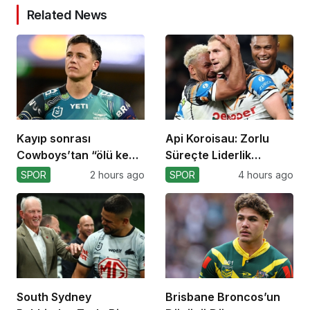
Related News
Kayıp sonrası
Api Koroisau: Zorlu
Cowboys’tan “ölü kedi”
Süreçte Liderlik
atılımı!
Mücadelesi
SPOR
2 hours ago
SPOR
4 hours ago
South Sydney
Brisbane Broncos’un