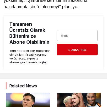
yükselmişti. Şimdi ise sert zemin sezonuna
hazırlanmak için “dinlenmeyi” planlıyor.
Tamamen
Ücretsiz Olarak
Bültenimize
Abone Olabilirsin
SUBSCRIBE
Yeni haberlerden haberdar
olmak için fırsatı kaçırma
ve ücretsiz e-posta
aboneliğini hemen başlat.
Related News