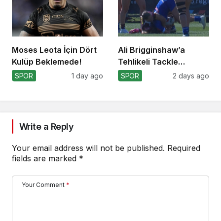
Moses Leota İçin Dört
Ali Brigginshaw’a
Kulüp Beklemede!
Tehlikeli Tackle
Nedeniyle Ceza!
SPOR
1 day ago
SPOR
2 days ago
Write a Reply
Your email address will not be published.
Required
fields are marked
*
Your Comment
*