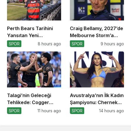
Perth Bears Tarihini
Craig Bellamy, 2027’de
Yansıtan Yeni
Melbourne Storm’a
Formasını Tanıttı
Dönüyor!
SPOR
8 hours ago
SPOR
9 hours ago
Talagi’nin Geleceği
Avustralya’nın İlk Kadın
Tehlikede: Cogger
Şampiyonu: Cherneka
Tercihi!
Johnson
SPOR
11 hours ago
SPOR
14 hours ago