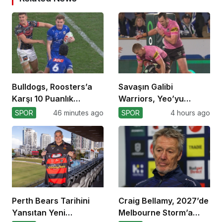
Bulldogs, Roosters’a
Savaşın Galibi
Karşı 10 Puanlık
Warriors, Yeo’yu
Avantajı Yitirdi
Kaybetti!
SPOR
46 minutes ago
SPOR
4 hours ago
Perth Bears Tarihini
Craig Bellamy, 2027’de
Yansıtan Yeni
Melbourne Storm’a