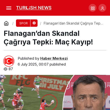
All Blacks, Fransa’yı Zorla Geçti: 31-27
Comment
Share
Flanagan’dan Skandal Çağrıya Tepki:
SPOR
Maç Kayıp!
Flanagan’dan Skandal
Çağrıya Tepki: Maç Kayıp!
Published by
Haber Merkezi
6 July 2025, 00:07
published
87