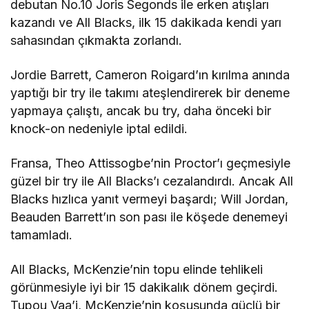
debutan No.10 Joris Segonds ile erken atışları
kazandı ve All Blacks, ilk 15 dakikada kendi yarı
sahasından çıkmakta zorlandı.
Jordie Barrett, Cameron Roigard’ın kırılma anında
yaptığı bir try ile takımı ateşlendirerek bir deneme
yapmaya çalıştı, ancak bu try, daha önceki bir
knock-on nedeniyle iptal edildi.
Fransa, Theo Attissogbe’nin Proctor’ı geçmesiyle
güzel bir try ile All Blacks’ı cezalandırdı. Ancak All
Blacks hızlıca yanıt vermeyi başardı; Will Jordan,
Beauden Barrett’ın son pası ile köşede denemeyi
tamamladı.
All Blacks, McKenzie’nin topu elinde tehlikeli
görünmesiyle iyi bir 15 dakikalık dönem geçirdi.
Tupou Vaa’i, McKenzie’nin koşusunda güçlü bir