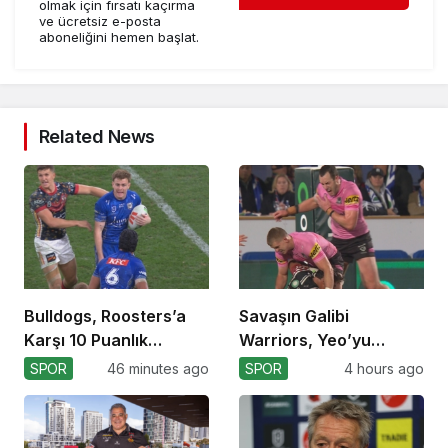
olmak için fırsatı kaçırma
ve ücretsiz e-posta
aboneliğini hemen başlat.
Related News
Bulldogs, Roosters’a
Savaşın Galibi
Karşı 10 Puanlık
Warriors, Yeo’yu
Avantajı Yitirdi
Kaybetti!
SPOR
46 minutes ago
SPOR
4 hours ago