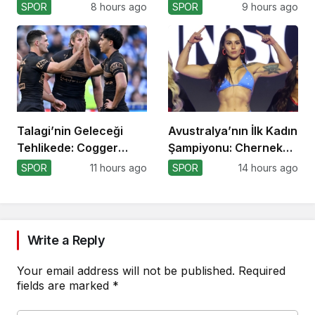
Formasını Tanıttı
Dönüyor!
SPOR
8 hours ago
SPOR
9 hours ago
Talagi’nin Geleceği
Avustralya’nın İlk Kadın
Tehlikede: Cogger
Şampiyonu: Cherneka
Tercihi!
Johnson
SPOR
11 hours ago
SPOR
14 hours ago
Write a Reply
Your email address will not be published.
Required
fields are marked
*