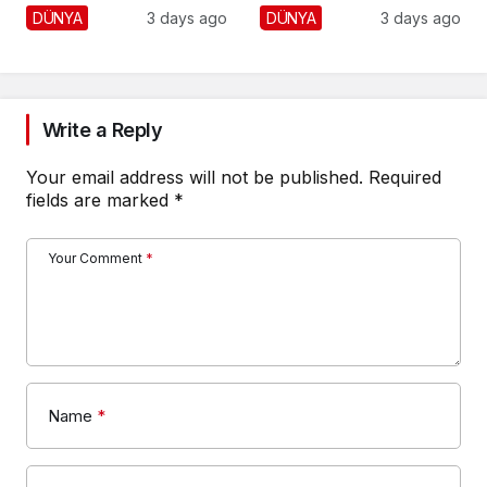
Fena Yerden Aldı
Yaralı
DÜNYA
3 days ago
DÜNYA
3 days ago
Write a Reply
Your email address will not be published.
Required
fields are marked
*
Your Comment
*
Name
*