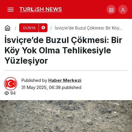
Yeni Zelanda’da Sanat Eserine Tepki: Bayrak
Kaldırıldı
Comment
Share
İsviçre’de Buzul Çökmesi: Bir Köy
DÜNYA
Yok Olma Tehlikesiyle Yüzleşiyor
İsviçre’de Buzul Çökmesi: Bir
Köy Yok Olma Tehlikesiyle
Yüzleşiyor
Published by
Haber Merkezi
31 May 2025, 06:38
published
94