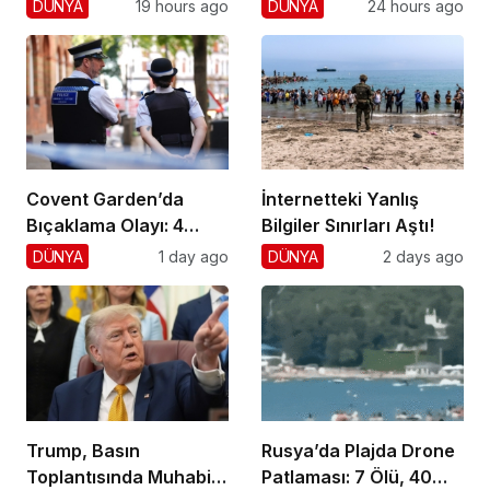
Yaklaştı!
Cumhuriyetçilere
DÜNYA
19 hours ago
DÜNYA
24 hours ago
Darbe!
Covent Garden’da
İnternetteki Yanlış
Bıçaklama Olayı: 4
Bilgiler Sınırları Aştı!
Yaralı, 1 Gözaltı
DÜNYA
1 day ago
DÜNYA
2 days ago
Trump, Basın
Rusya’da Plajda Drone
Toplantısında Muhabiri
Patlaması: 7 Ölü, 40