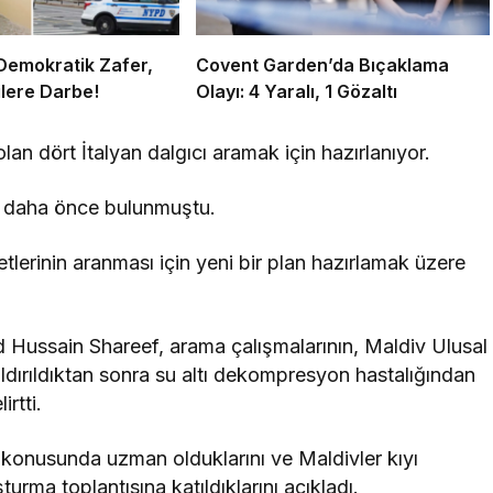
Demokratik Zafer,
Covent Garden’da Bıçaklama
lere Darbe!
Olayı: 4 Yaralı, 1 Gözaltı
da daha önce bulunmuştu.
tlerinin aranması için yeni bir plan hazırlamak üzere
ussain Shareef, arama çalışmalarının, Maldiv Ulusal
dırıldıktan sonra su altı dekompresyon hastalığından
rtti.
ı konusunda uzman olduklarını ve Maldivler kıyı
şturma toplantısına katıldıklarını açıkladı.