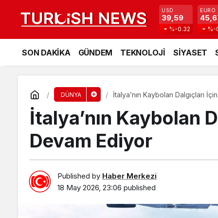
USD
EURO
39,59
45,6
%-0.32
%-
SON DAKİKA
GÜNDEM
TEKNOLOJİ
SİYASET
İtalya’nın Kaybolan Dalgıçları İ
DÜNYA
İtalya’nın Kaybolan D
Devam Ediyor
Published by
Haber Merkezi
18 May 2026, 23:06
published