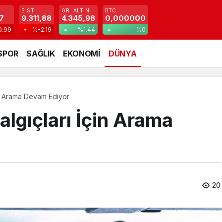
BIST
GR. ALTIN
BTC
7
9.311,88
4.345,98
0,000000
0.99
%-2.19
%1.44
%0
SPOR
SAĞLIK
EKONOMİ
DÜNYA
çin Arama Devam Ediyor
algıçları İçin Arama
20