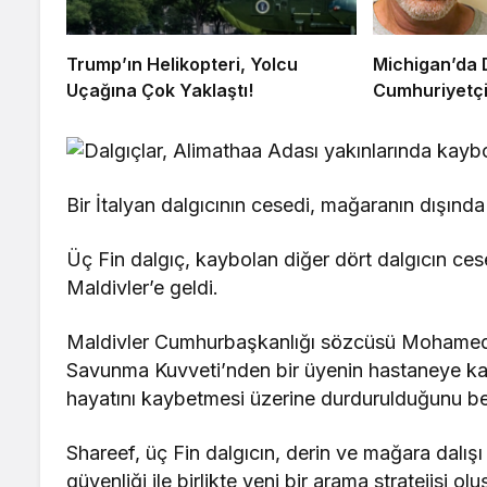
Trump’ın Helikopteri, Yolcu
Michigan’da 
Uçağına Çok Yaklaştı!
Cumhuriyetçi
Bir İtalyan dalgıcının cesedi, mağaranın dışın
Üç Fin dalgıç, kaybolan diğer dört dalgıcın cese
Maldivler’e geldi.
Maldivler Cumhurbaşkanlığı sözcüsü Mohamed H
Savunma Kuvveti’nden bir üyenin hastaneye kal
hayatını kaybetmesi üzerine durdurulduğunu beli
Shareef, üç Fin dalgıcın, derin ve mağara dalış
güvenliği ile birlikte yeni bir arama stratejisi olu