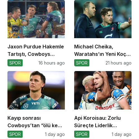
Jaxon Purdue Hakemle
Michael Cheika,
Tartıştı, Cowboys
Waratahs’ın Yeni Koçu
Kazandı!
Olabilir!
SPOR
16 hours ago
SPOR
21 hours ago
Kayıp sonrası
Api Koroisau: Zorlu
Cowboys’tan “ölü kedi”
Süreçte Liderlik
atılımı!
Mücadelesi
SPOR
1 day ago
SPOR
1 day ago