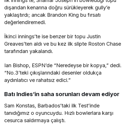
İlk innings’te, Shamar Joseph’in bowledüği topu
dışarıdan kenarına doğru sürükleyerek gully’e
yaklaştırdı; ancak Brandon King bu fırsatı
değerlendiremedi.
İkinci innings’te ise benzer bir topu Justin
Greaves’ten aldı ve bu kez ilk slipte Roston Chase
tarafından yakalandı.
Ian Bishop, ESPN’de “Neredeyse bir kopya,” dedi.
“No.3’teki çıkışlarındaki desenler oldukça
aydınlatıcı ve rahatsız edici.”
Batı Indies’in saha sorunları devam ediyor
Sam Konstas, Barbados’taki ilk Test’inde
tanıdığımız o oyuncuydu. Hızlı bowlerlara karşı
cesurca saldırmaya çalıştı.