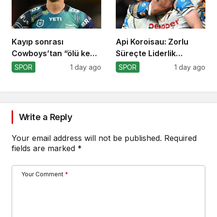
Kayıp sonrası
Api Koroisau: Zorlu
Cowboys’tan “ölü kedi”
Süreçte Liderlik
atılımı!
Mücadelesi
SPOR
1 day ago
SPOR
1 day ago
Write a Reply
Your email address will not be published.
Required
fields are marked
*
Your Comment
*