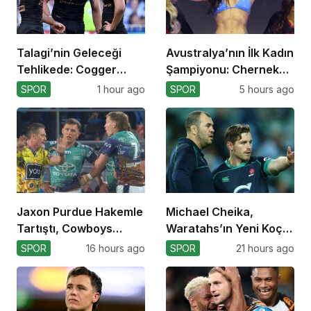
Talagi’nin Geleceği
Avustralya’nın İlk Kadın
Tehlikede: Cogger
Şampiyonu: Cherneka
Tercihi!
Johnson
SPOR
1 hour ago
SPOR
5 hours ago
Jaxon Purdue Hakemle
Michael Cheika,
Tartıştı, Cowboys
Waratahs’ın Yeni Koçu
Kazandı!
Olabilir!
SPOR
16 hours ago
SPOR
21 hours ago