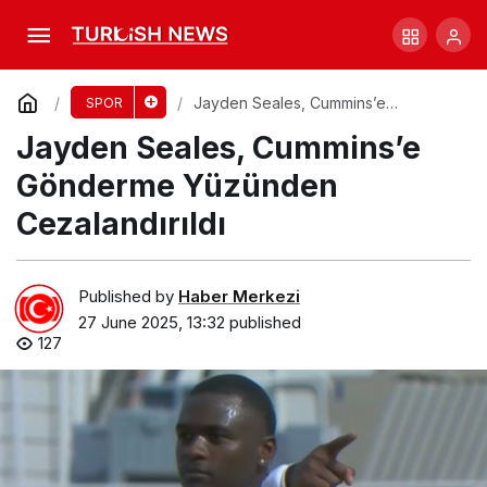
Avustralya’nın Test Mücadelesinde Üst Sıra
Sorunları
Comment
Share
Jayden Seales, Cummins’e
SPOR
Gönderme Yüzünden Cezalandırıldı
Jayden Seales, Cummins’e
Gönderme Yüzünden
Cezalandırıldı
Published by
Haber Merkezi
27 June 2025, 13:32
published
127