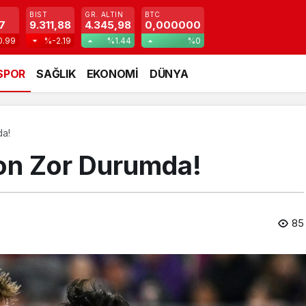
BIST
GR. ALTIN
BTC
7
9.311,88
4.345,98
0,000000
0.99
%-2.19
%1.44
%0
SPOR
SAĞLIK
EKONOMİ
DÜNYA
da!
lton Zor Durumda!
85