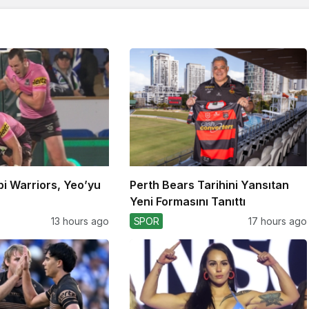
bi Warriors, Yeo’yu
Perth Bears Tarihini Yansıtan
Yeni Formasını Tanıttı
13 hours ago
SPOR
17 hours ago