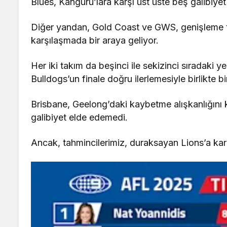
Blues, Kanguru’lara karşı üst üste beş galibiyet 
Diğer yandan, Gold Coast ve GWS, genişleme tak
karşılaşmada bir araya geliyor.
Her iki takım da beşinci ile sekizinci sıradaki
Bulldogs’un finale doğru ilerlemesiyle birlikte 
Brisbane, Geelong’daki kaybetme alışkanlığını 
galibiyet elde edemedi.
Ancak, tahmincilerimiz, duraksayan Lions’a karşı