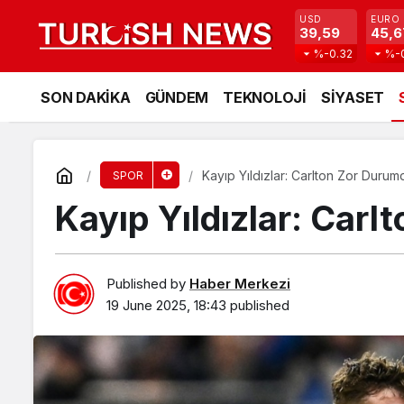
USD
EURO
39,59
45,6
%-0.32
%-
SON DAKİKA
GÜNDEM
TEKNOLOJİ
SİYASET
Kayıp Yıldızlar: Carlton Zor Durum
SPOR
Kayıp Yıldızlar: Car
Published by
Haber Merkezi
19 June 2025, 18:43
published