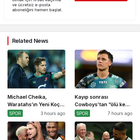
ve ücretsiz e-posta
aboneliğini hemen başlat.
Related News
Michael Cheika,
Kayıp sonrası
Waratahs’ın Yeni Koçu
Cowboys’tan “ölü kedi”
Olabilir!
atılımı!
SPOR
3 hours ago
SPOR
7 hours ago