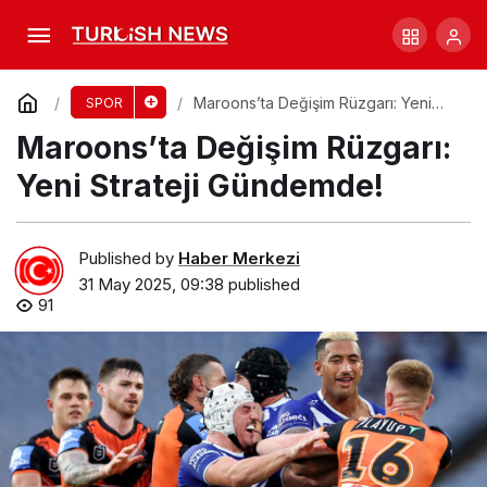
McLaren İki Pilotla Şampiyonluk Peşinde!
Comment
Share
Maroons’ta Değişim Rüzgarı: Yeni
SPOR
Strateji Gündemde!
Maroons’ta Değişim Rüzgarı:
Yeni Strateji Gündemde!
Published by
Haber Merkezi
31 May 2025, 09:38
published
91