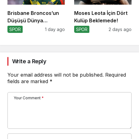
Brisbane Broncos’un
Moses Leota İçin Dört
Düşüşü Dünya
Kulüp Beklemede!
Kupası’nı Etkiler mi?
SPOR
1 day ago
SPOR
2 days ago
Write a Reply
Your email address will not be published.
Required
fields are marked
*
Your Comment
*