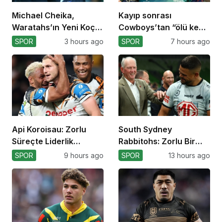
Michael Cheika,
Kayıp sonrası
Waratahs’ın Yeni Koçu
Cowboys’tan “ölü kedi”
Olabilir!
atılımı!
SPOR
3 hours ago
SPOR
7 hours ago
Api Koroisau: Zorlu
South Sydney
Süreçte Liderlik
Rabbitohs: Zorlu Bir
Mücadelesi
Off-Season Bekliyor
SPOR
9 hours ago
SPOR
13 hours ago