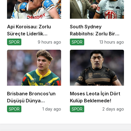
Api Koroisau: Zorlu
South Sydney
Süreçte Liderlik
Rabbitohs: Zorlu Bir
Mücadelesi
Off-Season Bekliyor
SPOR
9 hours ago
SPOR
13 hours ago
Brisbane Broncos’un
Moses Leota İçin Dört
Düşüşü Dünya
Kulüp Beklemede!
Kupası’nı Etkiler mi?
SPOR
1 day ago
SPOR
2 days ago