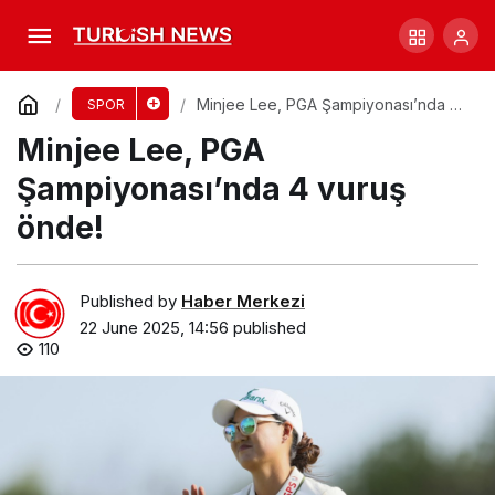
Sorensen’in cezası Panthers’ı gölgeledi!
Comment
Share
Minjee Lee, PGA Şampiyonası’nda 4
SPOR
vuruş önde!
Minjee Lee, PGA
Şampiyonası’nda 4 vuruş
önde!
Published by
Haber Merkezi
22 June 2025, 14:56
published
110