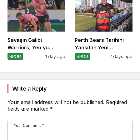
Savaşın Galibi
Perth Bears Tarihini
Warriors, Yeo’yu
Yansıtan Yeni
Kaybetti!
Formasını Tanıttı
SPOR
1 day ago
SPOR
2 days ago
Write a Reply
Your email address will not be published.
Required
fields are marked
*
Your Comment
*