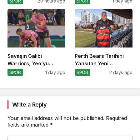
SPOR
20 hours ago
SPOR
1 day ago
Savaşın Galibi
Perth Bears Tarihini
Warriors, Yeo’yu
Yansıtan Yeni
Kaybetti!
Formasını Tanıttı
SPOR
1 day ago
SPOR
2 days ago
Write a Reply
Your email address will not be published.
Required
fields are marked
*