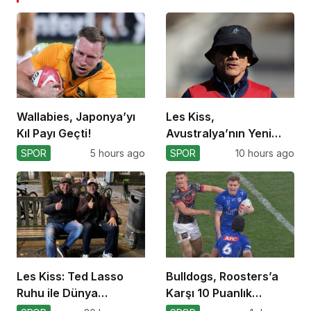
Wallabies, Japonya’yı
Les Kiss,
Kıl Payı Geçti!
Avustralya’nın Yeni
Koçu Olarak Debüt
SPOR
5 hours ago
SPOR
10 hours ago
Ediyor
Les Kiss: Ted Lasso
Bulldogs, Roosters’a
Ruhu ile Dünya
Karşı 10 Puanlık
Kupası’na
Avantajı Yitirdi