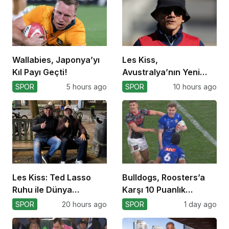
Wallabies, Japonya’yı
Les Kiss,
Kıl Payı Geçti!
Avustralya’nın Yeni
Koçu Olarak Debüt
SPOR
5 hours ago
SPOR
10 hours ago
Ediyor
Les Kiss: Ted Lasso
Bulldogs, Roosters’a
Ruhu ile Dünya
Karşı 10 Puanlık
Kupası’na
Avantajı Yitirdi
SPOR
20 hours ago
SPOR
1 day ago