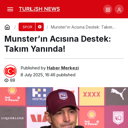
Blues, Tünel Yürüyüşünü İptal Etti!
Comment
Share
Munster’ın Acısına Destek: Takım
SPOR
Yanında!
Munster’ın Acısına Destek:
Takım Yanında!
Published by
Haber Merkezi
8 July 2025, 16:46
published
88