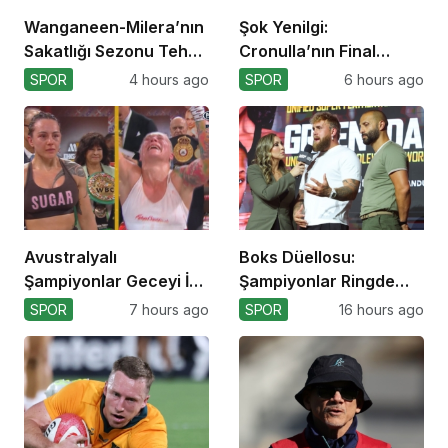
Wanganeen-Milera’nın
Şok Yenilgi:
Sakatlığı Sezonu Tehdit
Cronulla’nın Final
Ediyor
Umutları Sarsıldı
SPOR
4 hours ago
SPOR
6 hours ago
Avustralyalı
Boks Düellosu:
Şampiyonlar Geceyi İki
Şampiyonlar Ringde
Yenilgiyle Kapadı
Kapışacak!
SPOR
7 hours ago
SPOR
16 hours ago