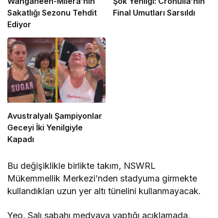
Wanganeen-Milera’nın
Şok Yenilgi: Cronulla’nın
Sakatlığı Sezonu Tehdit
Final Umutları Sarsıldı
Ediyor
Avustralyalı Şampiyonlar
Geceyi İki Yenilgiyle
Kapadı
Bu değişiklikle birlikte takım, NSWRL
Mükemmellik Merkezi’nden stadyuma girmekte
kullandıkları uzun yer altı tünelini kullanmayacak.
Yeo, Salı sabahı medyaya yaptığı açıklamada,