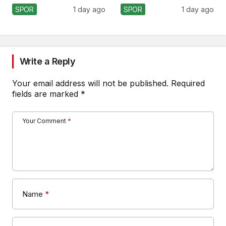
Koçu Olarak Debüt
SPOR
1 day ago
SPOR
1 day ago
Ediyor
Write a Reply
Your email address will not be published.
Required
fields are marked
*
Your Comment
*
Name
*