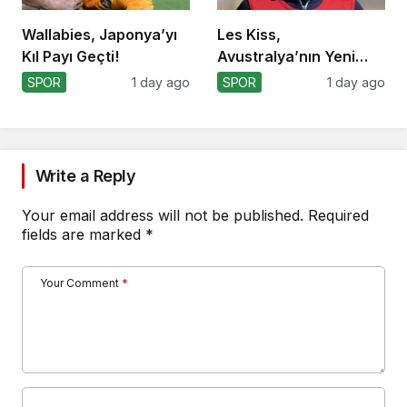
Wallabies, Japonya’yı
Les Kiss,
Kıl Payı Geçti!
Avustralya’nın Yeni
Koçu Olarak Debüt
SPOR
1 day ago
SPOR
1 day ago
Ediyor
Write a Reply
Your email address will not be published.
Required
fields are marked
*
Your Comment
*