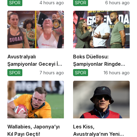
Ediyor
Umutları Sarsıldı
SPOR
4 hours ago
SPOR
6 hours ago
Avustralyalı
Boks Düellosu:
Şampiyonlar Geceyi İki
Şampiyonlar Ringde
Yenilgiyle Kapadı
Kapışacak!
SPOR
7 hours ago
SPOR
16 hours ago
Wallabies, Japonya’yı
Les Kiss,
Kıl Payı Geçti!
Avustralya’nın Yeni