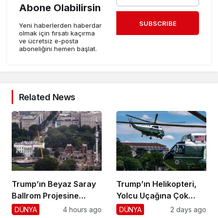
Abone Olabilirsin
SUBSCRIBE
Yeni haberlerden haberdar
olmak için fırsatı kaçırma
ve ücretsiz e-posta
aboneliğini hemen başlat.
Related News
Trump’ın Beyaz Saray
Trump’ın Helikopteri,
Ballrom Projesine
Yolcu Uçağına Çok
Durdurma
Yaklaştı!
DÜNYA
4 hours ago
DÜNYA
2 days ago