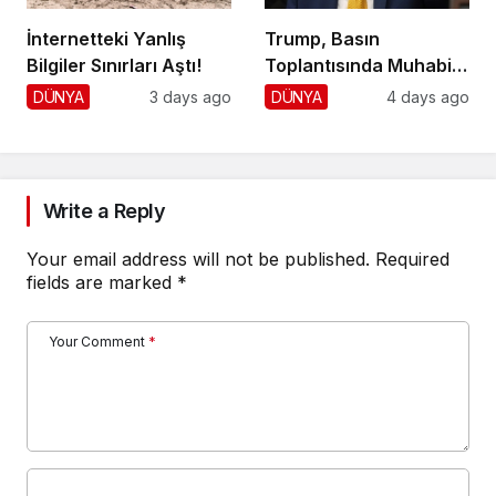
İnternetteki Yanlış
Trump, Basın
Bilgiler Sınırları Aştı!
Toplantısında Muhabiri
Fena Yerden Aldı
DÜNYA
3 days ago
DÜNYA
4 days ago
Write a Reply
Your email address will not be published.
Required
fields are marked
*
Your Comment
*