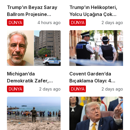
Trump’ın Beyaz Saray
Trump’ın Helikopteri,
Ballrom Projesine
Yolcu Uçağına Çok
Durdurma
Yaklaştı!
DÜNYA
4 hours ago
DÜNYA
2 days ago
Michigan’da
Covent Garden’da
Demokratik Zafer,
Bıçaklama Olayı: 4
Cumhuriyetçilere
Yaralı, 1 Gözaltı
DÜNYA
2 days ago
DÜNYA
2 days ago
Darbe!