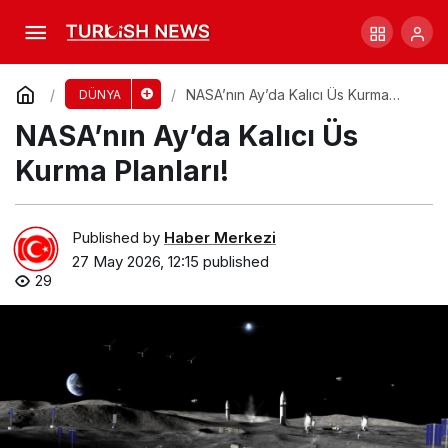
Trump’un Adayı, Texas’ta Cumhuriyetçilere
Zarar mı?
Comment
Share
NASA’nın Ay’da Kalıcı Üs Kurma
DÜNYA
Planları!
NASA’nın Ay’da Kalıcı Üs
Kurma Planları!
Published by
Haber Merkezi
27 May 2026, 12:15
published
29