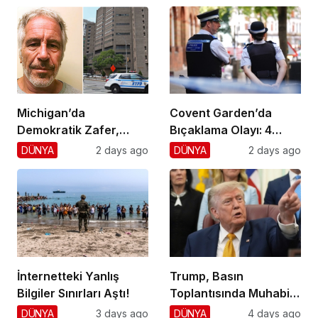
Michigan’da
Covent Garden’da
Demokratik Zafer,
Bıçaklama Olayı: 4
Cumhuriyetçilere
Yaralı, 1 Gözaltı
DÜNYA
2 days ago
DÜNYA
2 days ago
Darbe!
İnternetteki Yanlış
Trump, Basın
Bilgiler Sınırları Aştı!
Toplantısında Muhabiri
Fena Yerden Aldı
DÜNYA
3 days ago
DÜNYA
4 days ago