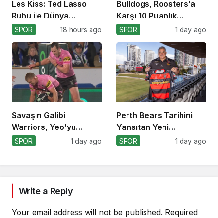
Les Kiss: Ted Lasso
Bulldogs, Roosters’a
Ruhu ile Dünya
Karşı 10 Puanlık
Kupası’na
Avantajı Yitirdi
SPOR
18 hours ago
SPOR
1 day ago
Savaşın Galibi
Perth Bears Tarihini
Warriors, Yeo’yu
Yansıtan Yeni
Kaybetti!
Formasını Tanıttı
SPOR
1 day ago
SPOR
1 day ago
Write a Reply
Your email address will not be published.
Required