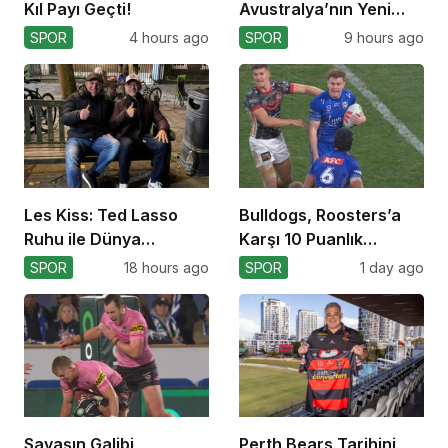
Kıl Payı Geçti!
Avustralya’nın Yeni
Koçu Olarak Debüt
SPOR
4 hours ago
SPOR
9 hours ago
Ediyor
Les Kiss: Ted Lasso
Bulldogs, Roosters’a
Ruhu ile Dünya
Karşı 10 Puanlık
Kupası’na
Avantajı Yitirdi
SPOR
18 hours ago
SPOR
1 day ago
Savaşın Galibi
Perth Bears Tarihini