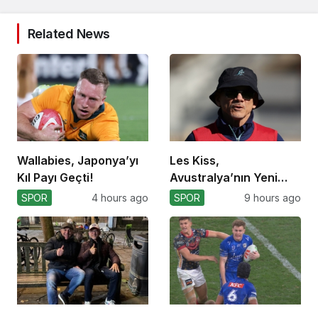
Related News
Wallabies, Japonya’yı
Les Kiss,
Kıl Payı Geçti!
Avustralya’nın Yeni
Koçu Olarak Debüt
SPOR
4 hours ago
SPOR
9 hours ago
Ediyor