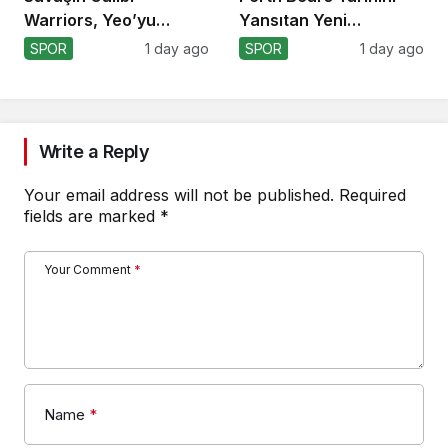
Warriors, Yeo’yu
Yansıtan Yeni
Kaybetti!
Formasını Tanıttı
SPOR
1 day ago
SPOR
1 day ago
Write a Reply
Your email address will not be published.
Required
fields are marked
*
Your Comment
*
Name
*