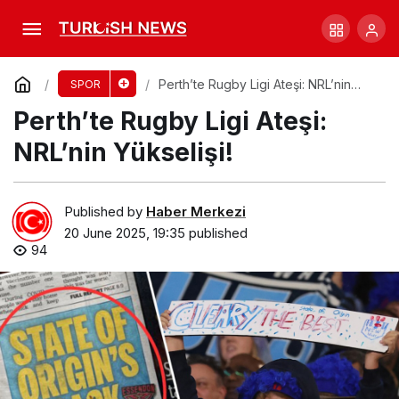
Netball’a Hollywood Desteği: Global Yayın
Anlaşması!
Comment
Share
Perth’te Rugby Ligi Ateşi: NRL’nin
SPOR
Yükselişi!
Perth’te Rugby Ligi Ateşi:
NRL’nin Yükselişi!
Published by
Haber Merkezi
20 June 2025, 19:35
published
94