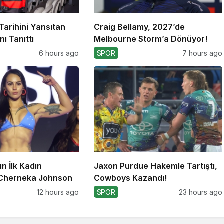
Tarihini Yansıtan
Craig Bellamy, 2027’de
ı Tanıttı
Melbourne Storm’a Dönüyor!
6 hours ago
SPOR
7 hours ago
n İlk Kadın
Jaxon Purdue Hakemle Tartıştı,
 Cherneka Johnson
Cowboys Kazandı!
12 hours ago
SPOR
23 hours ago