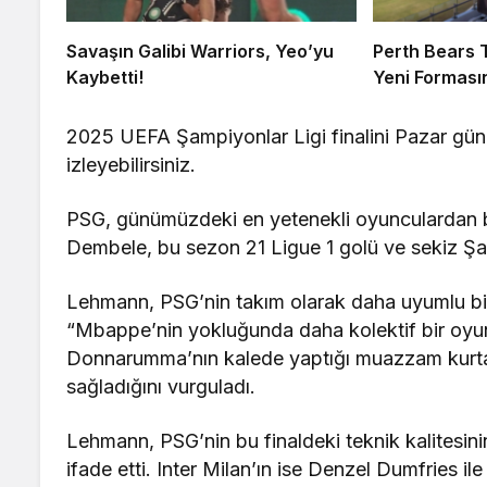
Savaşın Galibi Warriors, Yeo’yu
Perth Bears T
Kaybetti!
Yeni Formasın
2025 UEFA Şampiyonlar Ligi finalini Pazar günü 
izleyebilirsiniz.
PSG, günümüzdeki en yetenekli oyunculardan b
Dembele, bu sezon 21 Ligue 1 golü ve sekiz Şam
Lehmann, PSG’nin takım olarak daha uyumlu bir
“Mbappe’nin yokluğunda daha kolektif bir oyun s
Donnarumma’nın kalede yaptığı muazzam kurtarı
sağladığını vurguladı.
Lehmann, PSG’nin bu finaldeki teknik kalitesin
ifade etti. Inter Milan’ın ise Denzel Dumfries ile