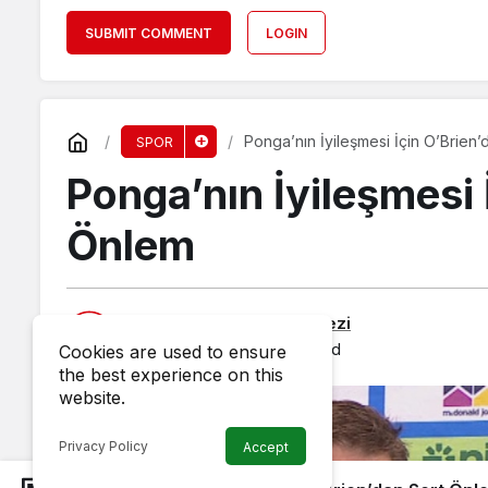
SUBMIT COMMENT
LOGIN
Ponga’nın İyileşmesi İçin O’Brien
SPOR
Ponga’nın İyileşmesi 
Önlem
Published by
Haber Merkezi
31 May 2025, 12:41
published
Cookies are used to ensure
the best experience on this
website.
Privacy Policy
Accept