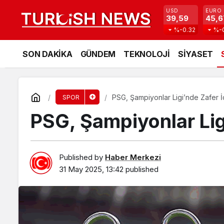
USD
EURO
39,59
45,6
%-0.32
%-
SON DAKİKA
GÜNDEM
TEKNOLOJİ
SİYASET
PSG, Şampiyonlar Ligi’nde Zafer İç
SPOR
PSG, Şampiyonlar Ligi
Published by
Haber Merkezi
31 May 2025, 13:42
published