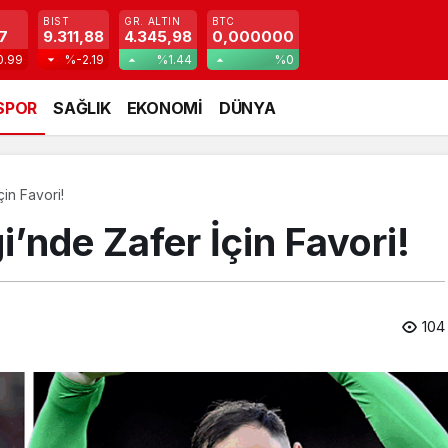
BIST
GR. ALTIN
BTC
7
9.311,88
4.345,98
0,000000
0.99
%-2.19
%1.44
%0
SPOR
SAĞLIK
EKONOMİ
DÜNYA
in Favori!
’nde Zafer İçin Favori!
104