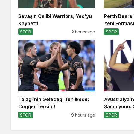
Savaşın Galibi Warriors, Yeo’yu
Perth Bears 
Kaybetti!
Yeni Formasın
SPOR
2 hours ago
SPOR
Talagi’nin Geleceği Tehlikede:
Avustralya’nı
Cogger Tercihi!
Şampiyonu:
SPOR
9 hours ago
SPOR