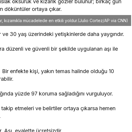
ı, ıslak öksürük ve kızarık gözler bulunur; birkaç gün
 döküntüler ortaya çıkar.
ar, kızamıkla mücadelede en etkili yoldur.
(Julio Cortez/AP via CNN)
r ve 30 yaş üzerindeki yetişkinlerde daha yaygındır.
 düzenli ve güvenli bir şekilde uygulanan aşı ile
ir. Bir enfekte kişi, yakın temas halinde olduğu 10
bilir.
ndığında yüzde 97 koruma sağladığını vurguluyor.
i takip etmeleri ve belirtiler ortaya çıkarsa hemen
.
. Aşı, eyalette ücretsizdir.