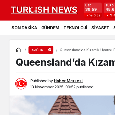
USD
EURO
39,59
45,6
%-0.32
%-
SON DAKİKA
GÜNDEM
TEKNOLOJİ
SİYASET
Queensland’da Kızamık Uyarısı: D
SAĞLIK
Queensland’da Kızamı
Published by
Haber Merkezi
13 November 2025, 09:52
published