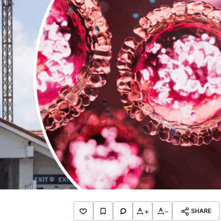
+
-
SHARE