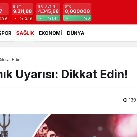
BIST
GR. ALTIN
BTC
7
9.311,88
4.345,98
0,000000
0.99
%-2.19
%1.44
%0
SPOR
SAĞLIK
EKONOMİ
DÜNYA
ikkat Edin!
k Uyarısı: Dikkat Edin!
130