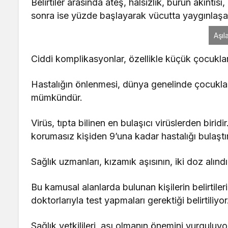
Belirtiler arasında ateş, halsizlik, burun akıntıs
sonra ise yüzde başlayarak vücutta yaygınlaşan
Aşıl
Ciddi komplikasyonlar, özellikle küçük çocukla
Hastalığın önlenmesi, dünya genelinde çocuklara
mümkündür.
Virüs, tıpta bilinen en bulaşıcı virüslerden birid
korumasız kişiden 9’una kadar hastalığı bulaştıra
Sağlık uzmanları, kızamık aşısının, iki doz alı
Bu kamusal alanlarda bulunan kişilerin belirtiler
doktorlarıyla test yapmaları gerektiği belirtiliyor
Sağlık yetkilileri, aşı olmanın önemini vurguluyor