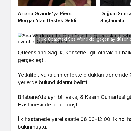
Ariana Grande’ya Piers
Doğum Sonra
Morgan’dan Destek Geldi!
Suçlamaları
Gold Coast’taki Sea World’de, geçen ay düzenlene
Queensland Sağlık, konserle ilgili olarak bir ha
gerçekleşti.
Yetkililer, vakaların enfekte oldukları dönemde
yerlerde bulunduklarını belirtti.
Brisbane’de ayrı bir vaka, 8 Kasım Cumartesi 
Hastanesinde bulunmuştu.
İlk hastanede yerel saatle 08:00-12:00, ikinci 
bulunmuştu.