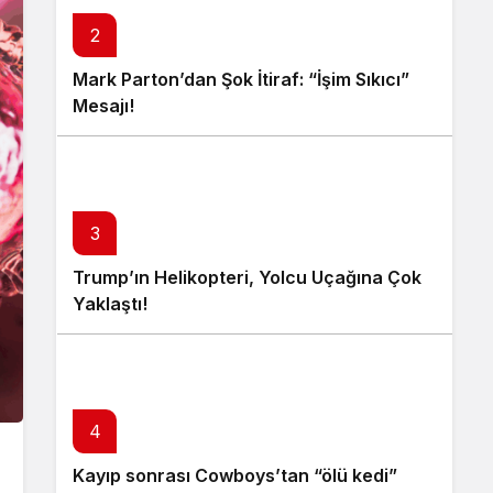
2
Mark Parton’dan Şok İtiraf: “İşim Sıkıcı”
Mesajı!
3
Trump’ın Helikopteri, Yolcu Uçağına Çok
Yaklaştı!
4
Kayıp sonrası Cowboys’tan “ölü kedi”