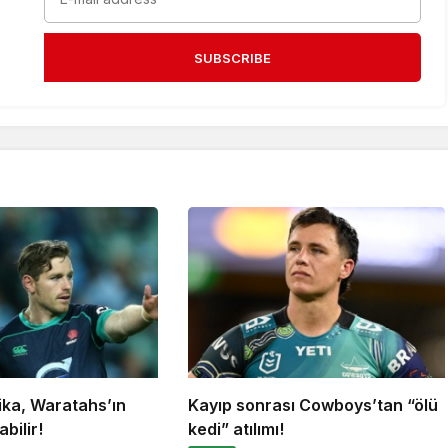
SUBSCRIBE
ika, Waratahs’ın
Kayıp sonrası Cowboys’tan “ölü
bilir!
kedi” atılımı!