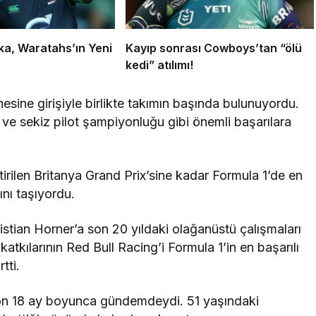
ka, Waratahs’ın Yeni
Kayıp sonrası Cowboys’tan “ölü
!
kedi” atılımı!
esine girişiyle birlikte takımın başında bulunuyordu.
 ve sekiz pilot şampiyonluğu gibi önemli başarılara
irilen Britanya Grand Prix’sine kadar Formula 1’de en
nı taşıyordu.
istian Horner’a son 20 yıldaki olağanüstü çalışmaları
katkılarının Red Bull Racing’i Formula 1’in en başarılı
tti.
son 18 ay boyunca gündemdeydi. 51 yaşındaki