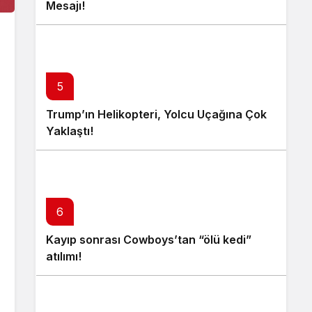
Mesajı!
5
Trump’ın Helikopteri, Yolcu Uçağına Çok
Yaklaştı!
6
Kayıp sonrası Cowboys’tan “ölü kedi”
atılımı!