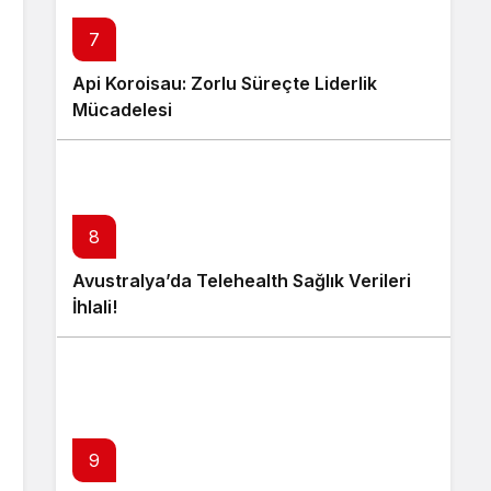
7
Api Koroisau: Zorlu Süreçte Liderlik
Mücadelesi
8
Avustralya’da Telehealth Sağlık Verileri
İhlali!
9