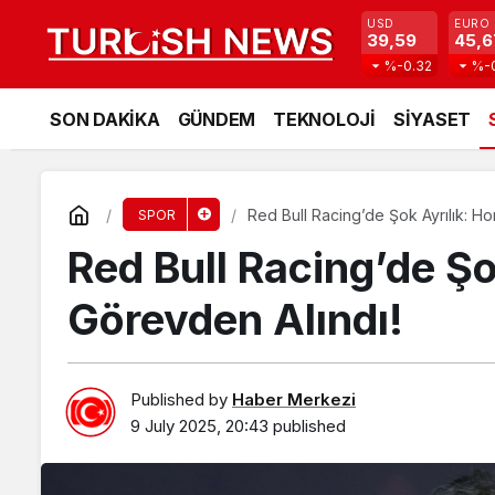
USD
EURO
39,59
45,6
%-0.32
%-
SON DAKİKA
GÜNDEM
TEKNOLOJİ
SİYASET
Red Bull Racing’de Şok Ayrılık: Ho
SPOR
Red Bull Racing’de Şo
Görevden Alındı!
Published by
Haber Merkezi
9 July 2025, 20:43
published