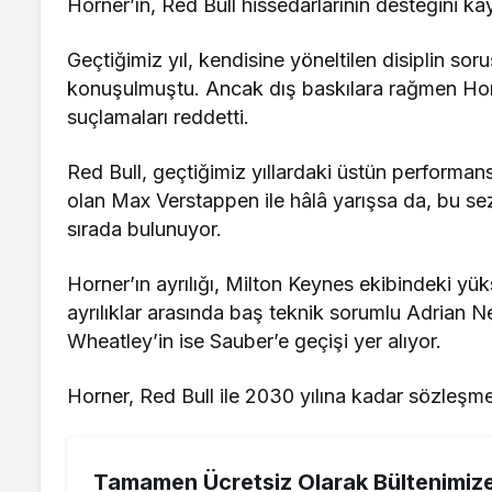
Horner’ın, Red Bull hissedarlarının desteğini ka
Geçtiğimiz yıl, kendisine yöneltilen disiplin so
konuşulmuştu. Ancak dış baskılara rağmen Horn
suçlamaları reddetti.
Red Bull, geçtiğimiz yıllardaki üstün performa
olan Max Verstappen ile hâlâ yarışsa da, bu s
sırada bulunuyor.
Horner’ın ayrılığı, Milton Keynes ekibindeki yükse
ayrılıklar arasında baş teknik sorumlu Adrian 
Wheatley’in ise Sauber’e geçişi yer alıyor.
Horner, Red Bull ile 2030 yılına kadar sözleşm
Tamamen Ücretsiz Olarak Bültenimiz