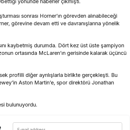
ybettiği yönünde haberler çıkmıştı.
ruşturması sonrası Horner’ın görevden alınabileceği
er, görevine devam etti ve davranışlarına yönelik
nsını kaybetmiş durumda. Dört kez üst üste şampiyon
ezonun ortasında McLaren’ın gerisinde kalarak üçüncü
k profilli diğer ayrılışlarla birlikte gerçekleşti. Bu
Newey’in Aston Martin’e, spor direktörü Jonathan
esi bulunuyordu.
e