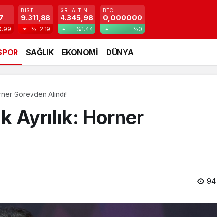
BIST
GR. ALTIN
BTC
7
9.311,88
4.345,98
0,000000
0.99
%-2.19
%1.44
%0
SPOR
SAĞLIK
EKONOMİ
DÜNYA
rner Görevden Alındı!
k Ayrılık: Horner
94