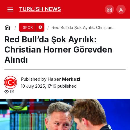
Bulls ve Giddey Arasında Sözleşme Krizi!
Comment
Share
Red Bull’da Şok Ayrılık: Christian
SPOR
Horner Görevden Alındı
Red Bull’da Şok Ayrılık:
Christian Horner Görevden
Alındı
Published by
Haber Merkezi
10 July 2025, 17:16
published
91