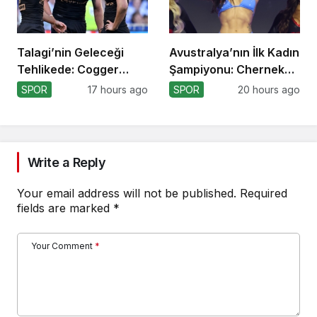
Talagi’nin Geleceği
Avustralya’nın İlk Kadın
Tehlikede: Cogger
Şampiyonu: Cherneka
Tercihi!
Johnson
SPOR
17 hours ago
SPOR
20 hours ago
Write a Reply
Your email address will not be published.
Required
fields are marked
*
Your Comment
*