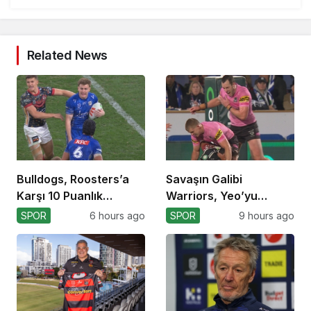
Related News
Bulldogs, Roosters’a
Savaşın Galibi
Karşı 10 Puanlık
Warriors, Yeo’yu
Avantajı Yitirdi
Kaybetti!
SPOR
6 hours ago
SPOR
9 hours ago