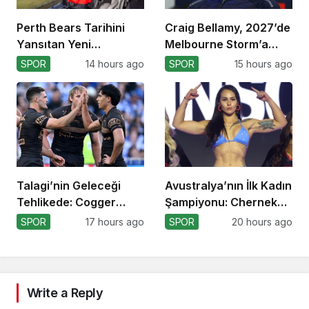
Perth Bears Tarihini
Craig Bellamy, 2027’de
Yansıtan Yeni
Melbourne Storm’a
Formasını Tanıttı
Dönüyor!
SPOR
14 hours ago
SPOR
15 hours ago
Talagi’nin Geleceği
Avustralya’nın İlk Kadın
Tehlikede: Cogger
Şampiyonu: Cherneka
Tercihi!
Johnson
SPOR
17 hours ago
SPOR
20 hours ago
Write a Reply