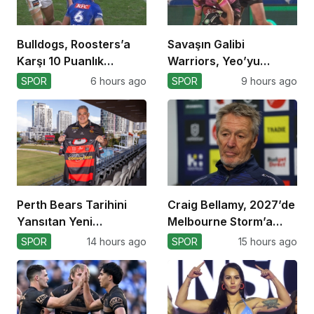
Bulldogs, Roosters’a
Savaşın Galibi
Karşı 10 Puanlık
Warriors, Yeo’yu
Avantajı Yitirdi
Kaybetti!
SPOR
6 hours ago
SPOR
9 hours ago
Perth Bears Tarihini
Craig Bellamy, 2027’de
Yansıtan Yeni
Melbourne Storm’a
Formasını Tanıttı
Dönüyor!
SPOR
14 hours ago
SPOR
15 hours ago