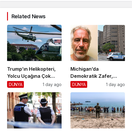
Related News
Trump’ın Helikopteri,
Michigan’da
Yolcu Uçağına Çok
Demokratik Zafer,
Yaklaştı!
Cumhuriyetçilere
DÜNYA
1 day ago
DÜNYA
1 day ago
Darbe!