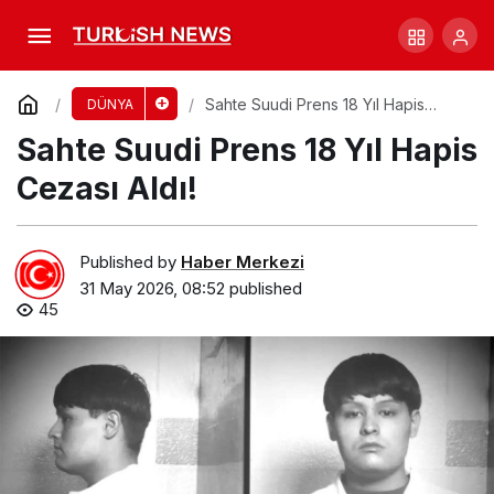
Laos’ta Su Altında Kayıp Köylüler İçin Umut
Var!
Comment
Share
Sahte Suudi Prens 18 Yıl Hapis
DÜNYA
Cezası Aldı!
Sahte Suudi Prens 18 Yıl Hapis
Cezası Aldı!
Published by
Haber Merkezi
31 May 2026, 08:52
published
45