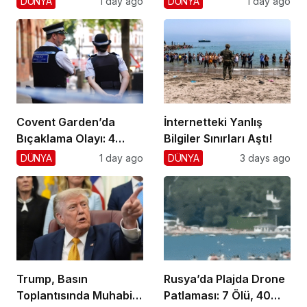
DÜNYA
1 day ago
DÜNYA
1 day ago
Darbe!
Covent Garden’da
İnternetteki Yanlış
Bıçaklama Olayı: 4
Bilgiler Sınırları Aştı!
Yaralı, 1 Gözaltı
DÜNYA
1 day ago
DÜNYA
3 days ago
Trump, Basın
Rusya’da Plajda Drone
Toplantısında Muhabiri
Patlaması: 7 Ölü, 40