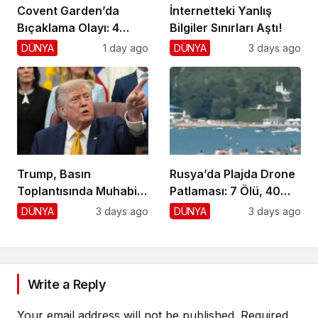
Covent Garden’da
İnternetteki Yanlış
Bıçaklama Olayı: 4
Bilgiler Sınırları Aştı!
Yaralı, 1 Gözaltı
DÜNYA
1 day ago
DÜNYA
3 days ago
Trump, Basın
Rusya’da Plajda Drone
Toplantısında Muhabiri
Patlaması: 7 Ölü, 40
Fena Yerden Aldı
Yaralı
DÜNYA
3 days ago
DÜNYA
3 days ago
Write a Reply
Your email address will not be published.
Required