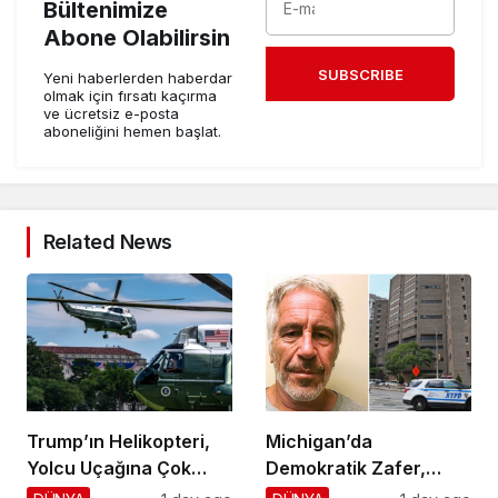
Bültenimize
Abone Olabilirsin
SUBSCRIBE
Yeni haberlerden haberdar
olmak için fırsatı kaçırma
ve ücretsiz e-posta
aboneliğini hemen başlat.
Related News
Trump’ın Helikopteri,
Michigan’da
Yolcu Uçağına Çok
Demokratik Zafer,
Yaklaştı!
Cumhuriyetçilere