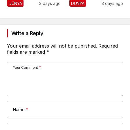
Fena Yerden Aldı
Yaralı
DÜNYA
3 days ago
DÜNYA
3 days ago
Write a Reply
Your email address will not be published.
Required
fields are marked
*
Your Comment
*
Name
*