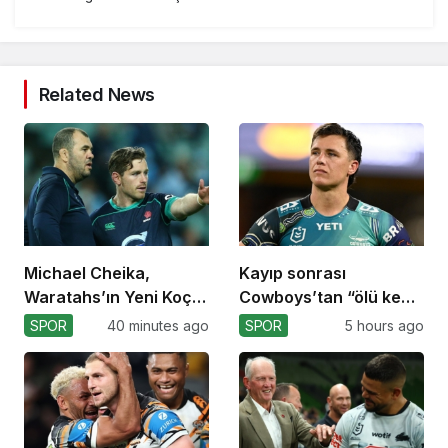
Related News
Michael Cheika,
Kayıp sonrası
Waratahs’ın Yeni Koçu
Cowboys’tan “ölü kedi”
Olabilir!
atılımı!
SPOR
40 minutes ago
SPOR
5 hours ago