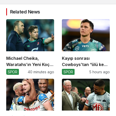
Related News
Michael Cheika,
Kayıp sonrası
Waratahs’ın Yeni Koçu
Cowboys’tan “ölü kedi”
Olabilir!
atılımı!
SPOR
40 minutes ago
SPOR
5 hours ago