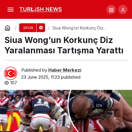
Cowboys, Roosters’a Karşı Farklı Bir Yenilgi
Aldı!
Comment
Share
Siua Wong’un Korkunç Diz
SPOR
Yaralanması Tartışma Yarattı
Siua Wong’un Korkunç Diz
Yaralanması Tartışma Yarattı
Published by
Haber Merkezi
23 June 2025, 11:23
published
107