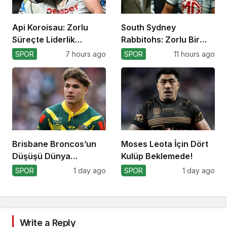
Api Koroisau: Zorlu
South Sydney
Süreçte Liderlik
Rabbitohs: Zorlu Bir
Mücadelesi
Off-Season Bekliyor
SPOR
7 hours ago
SPOR
11 hours ago
Brisbane Broncos’un
Moses Leota İçin Dört
Düşüşü Dünya
Kulüp Beklemede!
Kupası’nı Etkiler mi?
SPOR
1 day ago
SPOR
1 day ago
Write a Reply