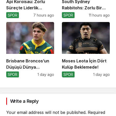
Api Koroisau: Zorlu
South Sydney
Süreçte Liderlik
Rabbitohs: Zorlu Bir
Mücadelesi
Off-Season Bekliyor
SPOR
7 hours ago
SPOR
11 hours ago
Brisbane Broncos’un
Moses Leota İçin Dört
Düşüşü Dünya
Kulüp Beklemede!
Kupası’nı Etkiler mi?
SPOR
1 day ago
SPOR
1 day ago
Write a Reply
Your email address will not be published.
Required