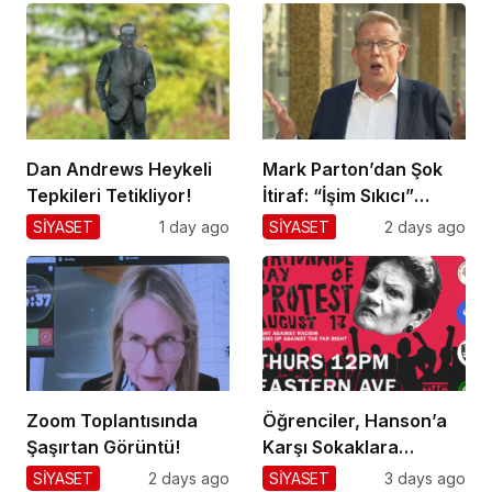
Dan Andrews Heykeli
Mark Parton’dan Şok
Tepkileri Tetikliyor!
İtiraf: “İşim Sıkıcı”
Mesajı!
SİYASET
1 day ago
SİYASET
2 days ago
Zoom Toplantısında
Öğrenciler, Hanson’a
Şaşırtan Görüntü!
Karşı Sokaklara
Dökülüyor!
SİYASET
2 days ago
SİYASET
3 days ago