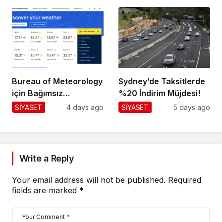
Bureau of Meteorology
Sydney’de Taksitlerde
için Bağımsız
%20 İndirim Müjdesi!
Değerlendirme!
SİYASET
4 days ago
SİYASET
5 days ago
Write a Reply
Your email address will not be published.
Required
fields are marked
*
Your Comment
*