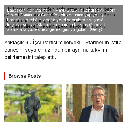
Hiç kimse kabinesinden istifa etmemiş olsa da, bazı
Başbakan Keir Starmer, 11 Mayıs 2026’da Londra’daki Coin
junior bakanların istifaları, Starmer’ın 2022’de
Boris
Street Community Centre’da bir konuşma yapıyor. İşçi
Partisi’nin geçtiğimiz hafta yerel seçimlerde yaşadığı
Johnson
‘ın yaşadığı gibi bir durumla
kayıplar sonrası Starmer, hükümetin karşılaştığı büyük
karşılaşabileceğine dair spekülasyonları artırdı.
zorluklarla yüzleşmesi gerektiğini vurguladı.
(Getty)
Yaklaşık 90 İşçi Partisi milletvekili, Starmer’ın istifa
etmesini veya en azından bir ayrılma takvimi
belirlemesini talep etti.
Browse Posts