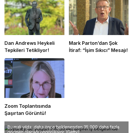
Dan Andrews Heykeli
Mark Parton’dan Şok
Tepkileri Tetikliyor!
İtiraf: “İşim Sıkıcı” Mesajı!
Zoom Toplantısında
Şaşırtan Görüntü!
Bu mali yılda, daha önce beklenenden 35,000 daha fazla
göçmen olacağı öngörülüyor.
(Getty)