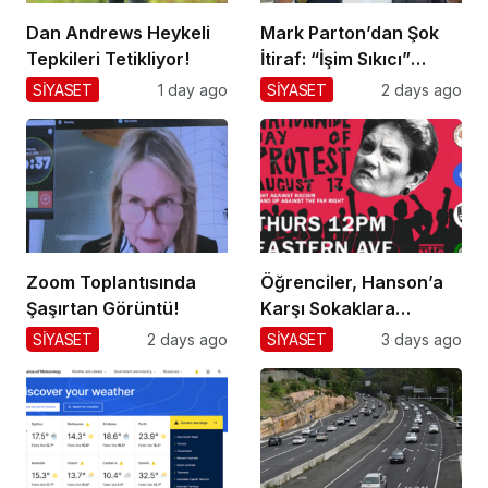
Dan Andrews Heykeli
Mark Parton’dan Şok
Tepkileri Tetikliyor!
İtiraf: “İşim Sıkıcı”
Mesajı!
SİYASET
1 day ago
SİYASET
2 days ago
Zoom Toplantısında
Öğrenciler, Hanson’a
Şaşırtan Görüntü!
Karşı Sokaklara
Dökülüyor!
SİYASET
2 days ago
SİYASET
3 days ago