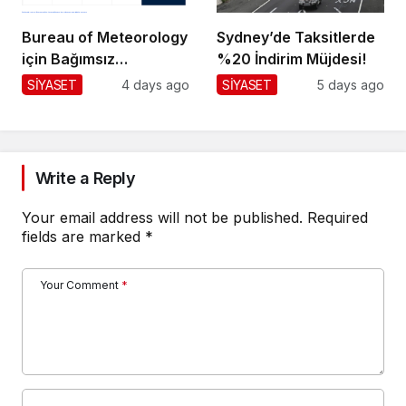
Bureau of Meteorology
Sydney’de Taksitlerde
için Bağımsız
%20 İndirim Müjdesi!
Değerlendirme!
SİYASET
4 days ago
SİYASET
5 days ago
Write a Reply
Your email address will not be published.
Required
fields are marked
*
Your Comment
*