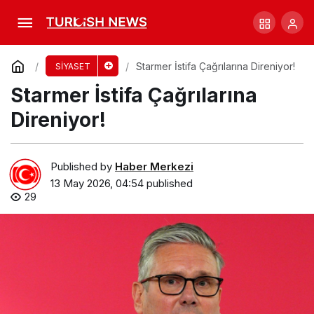
Avustralya’da Göçte Beklenmedik Artış!
Comment
Share
Starmer İstifa Çağrılarına Direniyor!
SİYASET
Starmer İstifa Çağrılarına
Direniyor!
Published by
Haber Merkezi
13 May 2026, 04:54
published
29