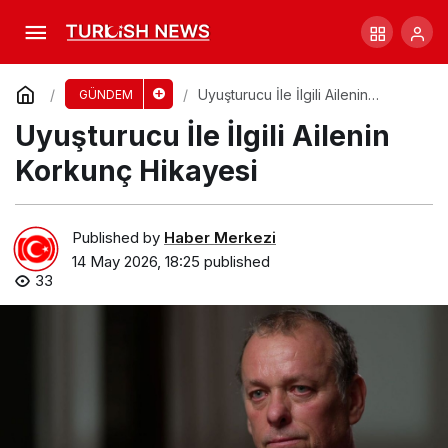
Clive’ın Hayali: Boeing Stearman Uçuşa
Hazır mı?
Comment
Share
Uyuşturucu İle İlgili Ailenin
GÜNDEM
Korkunç Hikayesi
Uyuşturucu İle İlgili Ailenin
Korkunç Hikayesi
Published by
Haber Merkezi
14 May 2026, 18:25
published
33