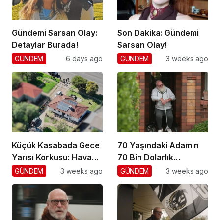
Gündemi Sarsan Olay:
Son Dakika: Gündemi
Detaylar Burada!
Sarsan Olay!
GÜNDEM
6 days ago
GÜNDEM
3 weeks ago
Küçük Kasabada Gece
70 Yaşındaki Adamın
Yarısı Korkusu: Hava
70 Bin Dolarlık
Gözetimi
Dolandırıcılığı
GÜNDEM
3 weeks ago
GÜNDEM
3 weeks ago