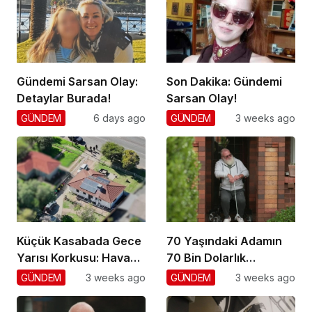
Gündemi Sarsan Olay:
Son Dakika: Gündemi
Detaylar Burada!
Sarsan Olay!
GÜNDEM
6 days ago
GÜNDEM
3 weeks ago
Küçük Kasabada Gece
70 Yaşındaki Adamın
Yarısı Korkusu: Hava
70 Bin Dolarlık
Gözetimi
Dolandırıcılığı
GÜNDEM
3 weeks ago
GÜNDEM
3 weeks ago