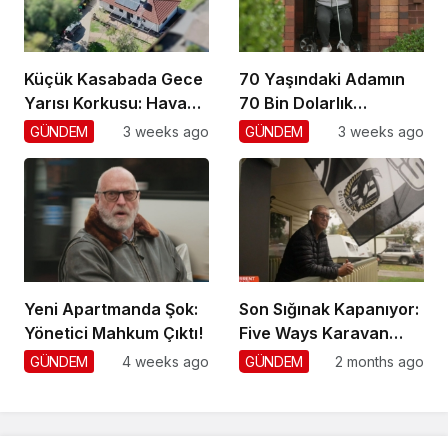
Küçük Kasabada Gece
70 Yaşındaki Adamın
Yarısı Korkusu: Hava
70 Bin Dolarlık
Gözetimi
Dolandırıcılığı
GÜNDEM
3 weeks ago
GÜNDEM
3 weeks ago
Yeni Apartmanda Şok:
Son Sığınak Kapanıyor:
Yönetici Mahkum Çıktı!
Five Ways Karavan
Park
GÜNDEM
4 weeks ago
GÜNDEM
2 months ago