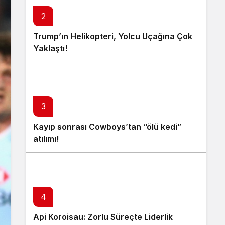
2
Trump’ın Helikopteri, Yolcu Uçağına Çok
Yaklaştı!
3
Kayıp sonrası Cowboys’tan “ölü kedi”
atılımı!
4
Api Koroisau: Zorlu Süreçte Liderlik