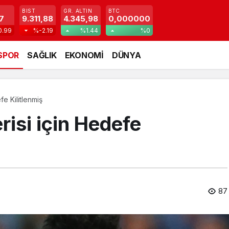
BIST
GR. ALTIN
BTC
7
9.311,88
4.345,98
0,000000
0.99
%-2.19
%1.44
%0
SPOR
SAĞLIK
EKONOMİ
DÜNYA
fe Kilitlenmiş
risi için Hedefe
87