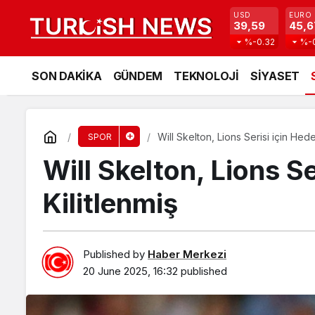
USD
EURO
39,59
45,6
%-0.32
%-
SON DAKİKA
GÜNDEM
TEKNOLOJİ
SİYASET
Will Skelton, Lions Serisi için Hede
SPOR
Will Skelton, Lions Se
Kilitlenmiş
Published by
Haber Merkezi
20 June 2025, 16:32
published