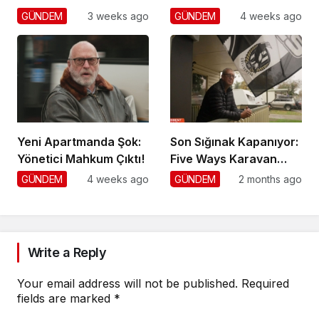
Gözetimi
Dolandırıcılığı
GÜNDEM
3 weeks ago
GÜNDEM
4 weeks ago
Yeni Apartmanda Şok:
Son Sığınak Kapanıyor:
Yönetici Mahkum Çıktı!
Five Ways Karavan
Park
GÜNDEM
4 weeks ago
GÜNDEM
2 months ago
Write a Reply
Your email address will not be published.
Required
fields are marked
*