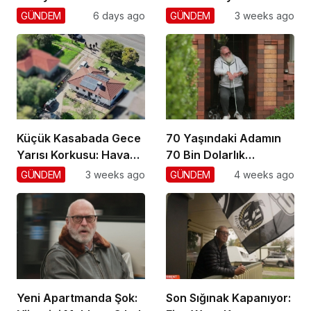
GÜNDEM
6 days ago
GÜNDEM
3 weeks ago
Küçük Kasabada Gece
70 Yaşındaki Adamın
Yarısı Korkusu: Hava
70 Bin Dolarlık
Gözetimi
Dolandırıcılığı
GÜNDEM
3 weeks ago
GÜNDEM
4 weeks ago
Yeni Apartmanda Şok:
Son Sığınak Kapanıyor: