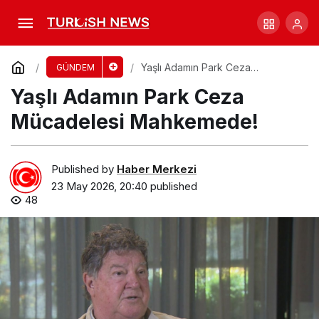
Erken Doğan İkizler İçin Zorlu Hastane
Süreci
Comment
Share
Yaşlı Adamın Park Ceza
GÜNDEM
Mücadelesi Mahkemede!
Yaşlı Adamın Park Ceza
Mücadelesi Mahkemede!
Published by
Haber Merkezi
23 May 2026, 20:40
published
48