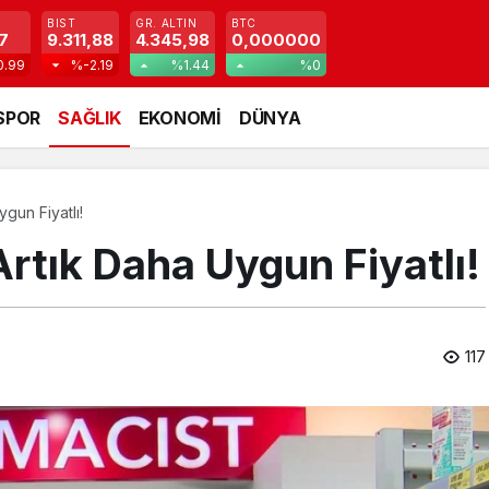
BIST
GR. ALTIN
BTC
7
9.311,88
4.345,98
0,000000
0.99
%-2.19
%1.44
%0
SPOR
SAĞLIK
EKONOMİ
DÜNYA
ygun Fiyatlı!
 Artık Daha Uygun Fiyatlı!
117