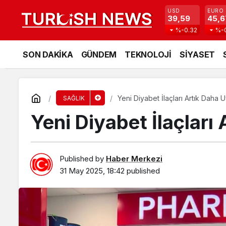
USD
EURO
39,59
45,6
%-0.32
%-
SON DAKİKA
GÜNDEM
TEKNOLOJİ
SİYASET
Yeni Diyabet İlaçları Artık Daha U
SAĞLIK
Yeni Diyabet İlaçları
Published by
Haber Merkezi
31 May 2025, 18:42
published