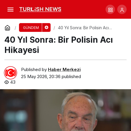
Yaşlı Adamın Park Ceza Mücadelesi
Mahkemede!
Comment
Share
40 Yıl Sonra: Bir Polisin Acı
GÜNDEM
Hikayesi
40 Yıl Sonra: Bir Polisin Acı
Hikayesi
Published by
Haber Merkezi
25 May 2026, 20:36
published
43