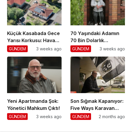
Küçük Kasabada Gece
70 Yaşındaki Adamın
Yarısı Korkusu: Hava
70 Bin Dolarlık
Gözetimi
Dolandırıcılığı
GÜNDEM
3 weeks ago
GÜNDEM
3 weeks ago
Yeni Apartmanda Şok:
Son Sığınak Kapanıyor:
Yönetici Mahkum Çıktı!
Five Ways Karavan
Park
GÜNDEM
3 weeks ago
GÜNDEM
2 months ago