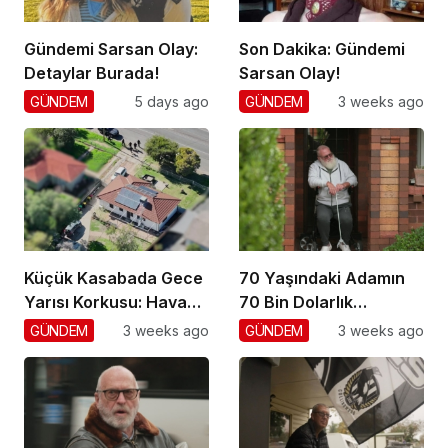
Gündemi Sarsan Olay:
Son Dakika: Gündemi
Detaylar Burada!
Sarsan Olay!
GÜNDEM
5 days ago
GÜNDEM
3 weeks ago
Küçük Kasabada Gece
70 Yaşındaki Adamın
Yarısı Korkusu: Hava
70 Bin Dolarlık
Gözetimi
Dolandırıcılığı
GÜNDEM
3 weeks ago
GÜNDEM
3 weeks ago