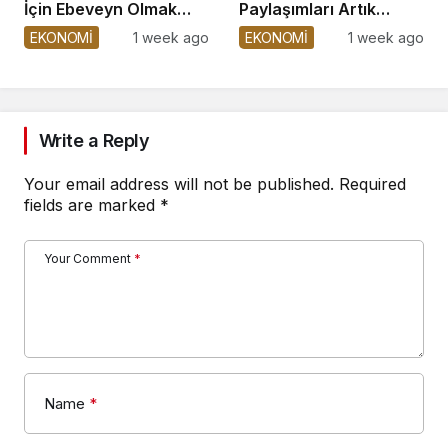
İçin Ebeveyn Olmak
Paylaşımları Artık
Zorlaşıyor
Satışta!
EKONOMİ
1 week ago
EKONOMİ
1 week ago
Write a Reply
Your email address will not be published.
Required
fields are marked
*
Your Comment
*
Name
*