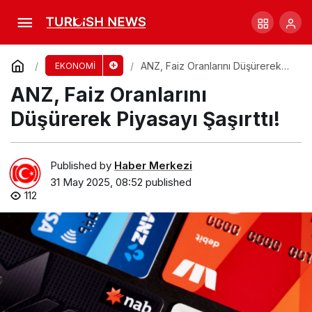
Wall Street’de Hisse Senetleri Yükselişte!
Comment
Share
ANZ, Faiz Oranlarını Düşürerek
EKONOMİ
Piyasayı Şaşırttı!
ANZ, Faiz Oranlarını
Düşürerek Piyasayı Şaşırttı!
Published by
Haber Merkezi
31 May 2025, 08:52
published
112