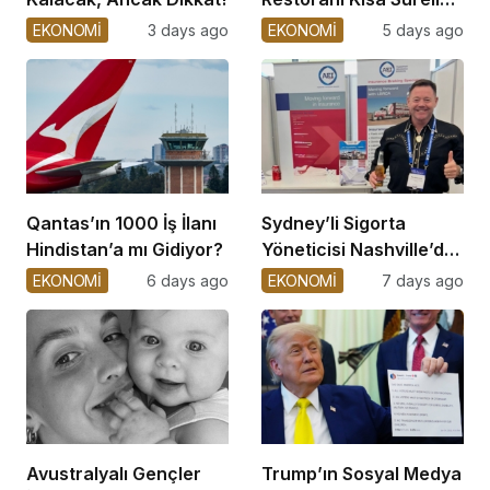
Kapatıldı
EKONOMİ
3 days ago
EKONOMİ
5 days ago
Qantas’ın 1000 İş İlanı
Sydney’li Sigorta
Hindistan’a mı Gidiyor?
Yöneticisi Nashville’de
Hayatını Kaybetti
EKONOMİ
6 days ago
EKONOMİ
7 days ago
Avustralyalı Gençler
Trump’ın Sosyal Medya