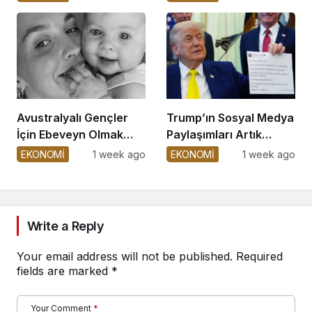
Avustralyalı Gençler
Trump’ın Sosyal Medya
İçin Ebeveyn Olmak
Paylaşımları Artık
Zorlaşıyor
Satışta!
EKONOMİ
1 week ago
EKONOMİ
1 week ago
Write a Reply
Your email address will not be published.
Required
fields are marked
*
Your Comment
*