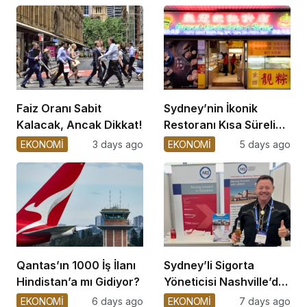
Faiz Oranı Sabit
Sydney’nin İkonik
Kalacak, Ancak Dikkat!
Restoranı Kısa Süreli
Kapatıldı
EKONOMİ
3 days ago
EKONOMİ
5 days ago
Qantas’ın 1000 İş İlanı
Sydney’li Sigorta
Hindistan’a mı Gidiyor?
Yöneticisi Nashville’de
Hayatını Kaybetti
EKONOMİ
6 days ago
EKONOMİ
7 days ago