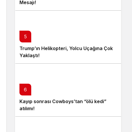
Mesajı!
5
Trump’ın Helikopteri, Yolcu Uçağına Çok
Yaklaştı!
6
Kayıp sonrası Cowboys’tan “ölü kedi”
atılımı!