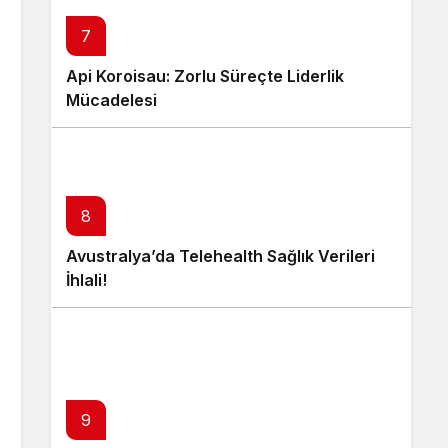
7
Api Koroisau: Zorlu Süreçte Liderlik
Mücadelesi
8
Avustralya’da Telehealth Sağlık Verileri
İhlali!
9