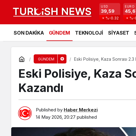
USD
EURO
39,59
45,6
%-0.32
%-
SON DAKİKA
GÜNDEM
TEKNOLOJİ
SİYASET
Eski Polisiye, Kaza Sonrası 2.3
GÜNDEM
Eski Polisiye, Kaza S
Kazandı
Published by
Haber Merkezi
14 May 2026, 20:27
published