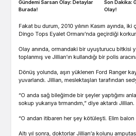
Gündemi Sarsan Olay: Detaylar
Son Dakika: 
Burada!
Olay!
Fakat bu durum, 2010 yılının Kasım ayında, iki 
Dingo Tops Eyalet Ormanı’nda geçirdiği korkunç
Olay anında, ormandaki bir uyuşturucu bitkisi 
toplanmış ve Jillian’ın kullandığı bir polis aracı
Dönüş yolunda, aşırı yüklenen Ford Ranger ka
yuvarlandı. Jillian, meslektaşları tarafından sedye
“O anda sağ bileğimde bir şeyler yaptığımı a
sokup yukarıya tırmandım,” diye aktardı Jillian.
“O andan itibaren her şey kötüleşti. Elim balon g
Altı yıl sonra, doktorlar Jillian’a kolunu amput