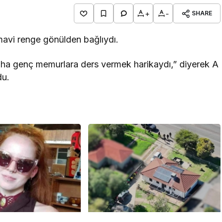
+
-
SHARE
 mavi renge gönülden bağlıydı.
aha genç memurlara ders vermek harikaydı,” diyerek A
du.