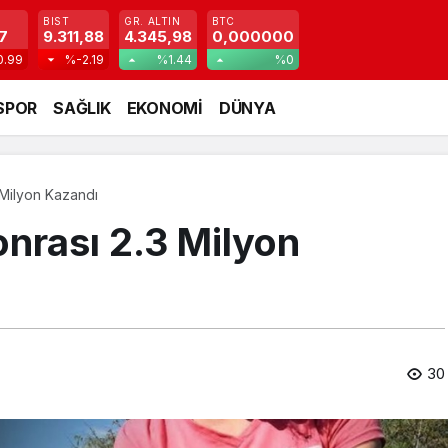
BIST
GR. ALTIN
BTC
7
9.311,88
4.345,98
0,000000
0.99
%-2.19
%1.44
%0
SPOR
SAĞLIK
EKONOMİ
DÜNYA
 Milyon Kazandı
onrası 2.3 Milyon
30