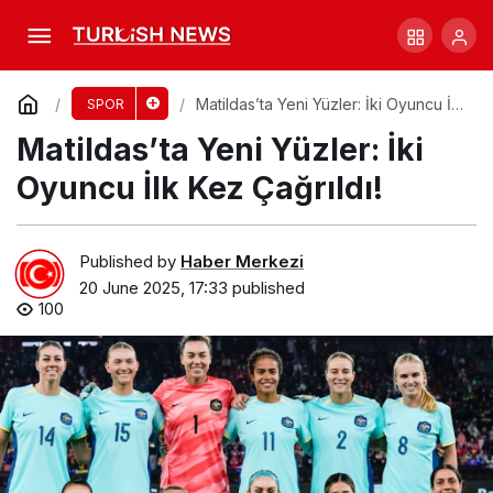
Will Skelton, Lions Serisi için Hedefe
Kilitlenmiş
Comment
Share
Matildas’ta Yeni Yüzler: İki Oyuncu İlk
SPOR
Kez Çağrıldı!
Matildas’ta Yeni Yüzler: İki
Oyuncu İlk Kez Çağrıldı!
Published by
Haber Merkezi
20 June 2025, 17:33
published
100