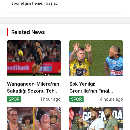
aboneliğini hemen başlat.
Related News
Wanganeen-Milera’nın
Şok Yenilgi:
Sakatlığı Sezonu Tehdit
Cronulla’nın Final
Ediyor
Umutları Sarsıldı
SPOR
1 hour ago
SPOR
4 hours ago