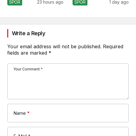
Koçu Olarak Debüt
SPOR
23 hours ago
SPOR
1 day ago
Ediyor
Write a Reply
Your email address will not be published.
Required
fields are marked
*
Your Comment
*
Name
*