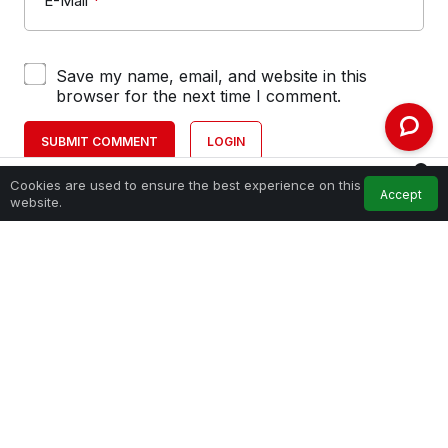
E-Mail
*
Save my name, email, and website in this
browser for the next time I comment.
SUBMIT COMMENT
LOGIN
0
Cookies are used to ensure the best experience on this
Accept
Home
Feed
My Account
Notifications
website.
KURUMSAL
BAĞLANTILAR
POPÜLER SAYFALAR
GÜNDEME DAIR