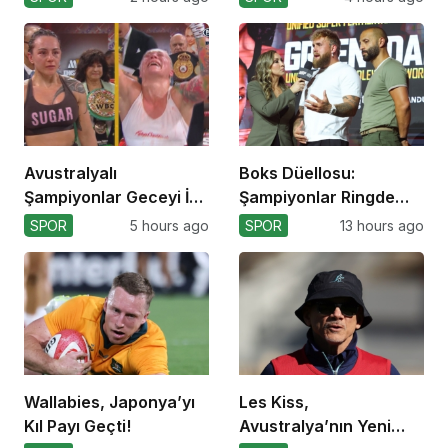
Avustralyalı
Boks Düellosu:
Şampiyonlar Geceyi İki
Şampiyonlar Ringde
Yenilgiyle Kapadı
Kapışacak!
SPOR
5 hours ago
SPOR
13 hours ago
Wallabies, Japonya’yı
Les Kiss,
Kıl Payı Geçti!
Avustralya’nın Yeni