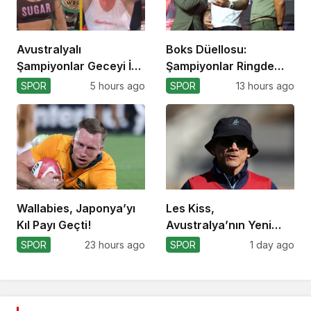
Avustralyalı
Boks Düellosu:
Şampiyonlar Geceyi İki
Şampiyonlar Ringde
Yenilgiyle Kapadı
Kapışacak!
SPOR
5 hours ago
SPOR
13 hours ago
Wallabies, Japonya’yı
Les Kiss,
Kıl Payı Geçti!
Avustralya’nın Yeni
Koçu Olarak Debüt
SPOR
23 hours ago
SPOR
1 day ago
Ediyor