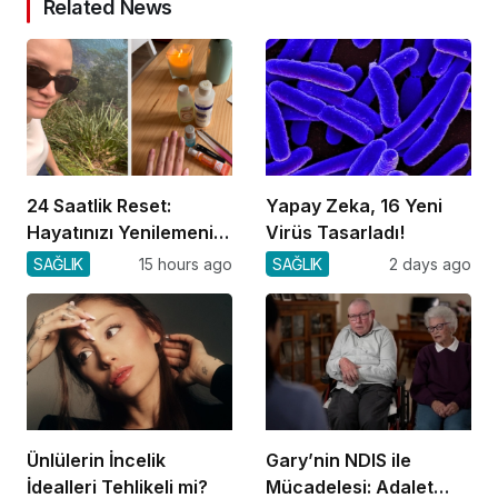
Related News
24 Saatlik Reset:
Yapay Zeka, 16 Yeni
Hayatınızı Yenilemenin
Virüs Tasarladı!
Yolu
SAĞLIK
15 hours ago
SAĞLIK
2 days ago
Ünlülerin İncelik
Gary’nin NDIS ile
İdealleri Tehlikeli mi?
Mücadelesi: Adalet