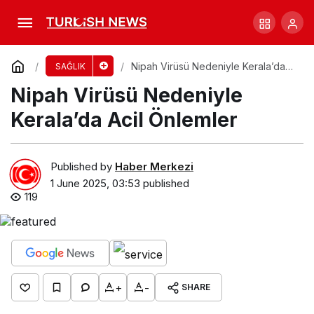
Yeni Kanser Aşısı: Hayat Kurtaran İlaç Artık
Erişimde!
Comment
Share
Nipah Virüsü Nedeniyle Kerala’da
SAĞLIK
Acil Önlemler
Nipah Virüsü Nedeniyle
Kerala’da Acil Önlemler
Published by
Haber Merkezi
1 June 2025, 03:53
published
119
+
-
SHARE