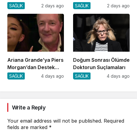
Arayışı
SAĞLIK
2 days ago
SAĞLIK
2 days ago
Ariana Grande’ya Piers
Doğum Sonrası Ölümde
Morgan’dan Destek
Doktorun Suçlamaları
Geldi!
SAĞLIK
4 days ago
SAĞLIK
4 days ago
Write a Reply
Your email address will not be published.
Required
fields are marked
*