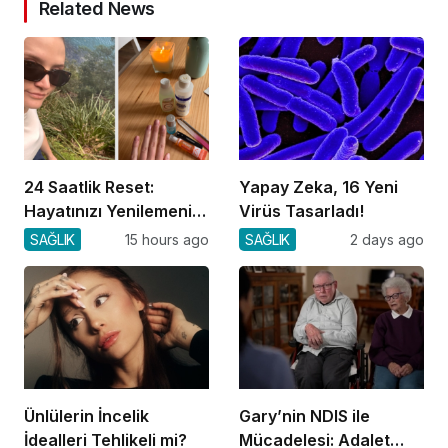
Related News
24 Saatlik Reset:
Yapay Zeka, 16 Yeni
Hayatınızı Yenilemenin
Virüs Tasarladı!
Yolu
SAĞLIK
15 hours ago
SAĞLIK
2 days ago
Ünlülerin İncelik
Gary’nin NDIS ile
İdealleri Tehlikeli mi?
Mücadelesi: Adalet