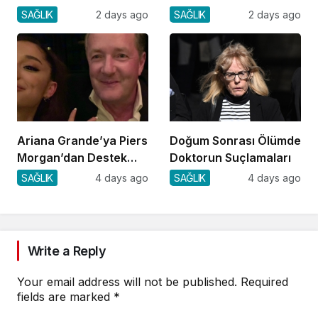
Arayışı
SAĞLIK
2 days ago
SAĞLIK
2 days ago
Ariana Grande’ya Piers
Doğum Sonrası Ölümde
Morgan’dan Destek
Doktorun Suçlamaları
Geldi!
SAĞLIK
4 days ago
SAĞLIK
4 days ago
Write a Reply
Your email address will not be published.
Required
fields are marked
*