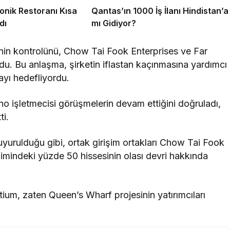
onik Restoranı Kısa
Qantas’ın 1000 İş İlanı Hindistan’a
dı
mı Gidiyor?
minin kontrolünü, Chow Tai Fook Enterprises ve Far
u. Bu anlaşma, şirketin iflastan kaçınmasına yardımcı
ayı hedefliyordu.
o işletmecisi görüşmelerin devam ettiğini doğruladı,
ti.
urulduğu gibi, ortak girişim ortakları Chow Tai Fook
imindeki yüzde 50 hissesinin olası devri hakkında
um, zaten Queen’s Wharf projesinin yatırımcıları