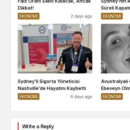
Faiz Oranı Sabit Kalacak, Ancak
Sydney’nin İ
Dikkat!
Süreli Kapatı
EKONOMİ
2 days ago
EKONOMİ
Sydney’li Sigorta Yöneticisi
Avustralyalı
Nashville’de Hayatını Kaybetti
Ebeveyn Olm
EKONOMİ
6 days ago
EKONOMİ
Write a Reply