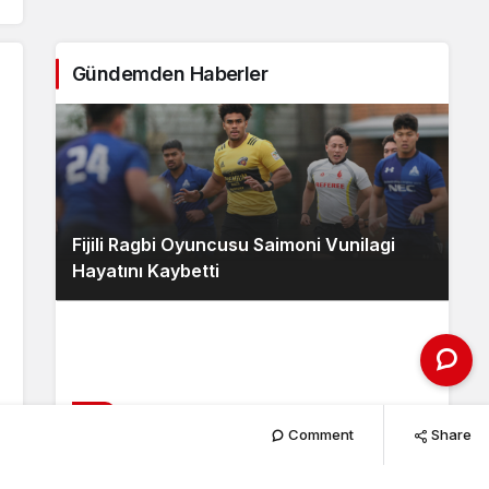
Gündemden Haberler
Fijili Ragbi Oyuncusu Saimoni Vunilagi
Hayatını Kaybetti
2
Comment
Share
Wallabies, Japonya’yı Kıl Payı Geçti!