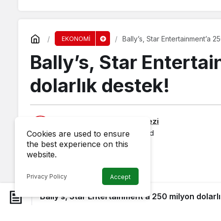
Bally’s, Star Entertainment’a 2
EKONOMİ
Bally’s, Star Enterta
dolarlık destek!
Published by
Haber Merkezi
1 June 2025, 04:13
published
Cookies are used to ensure
the best experience on this
website.
Privacy Policy
Accept
Bally’s, Star Entertainment’a 250 milyon dolarl
Star Entertainment, ABD’li kumar devi Bally’s 
desteği aldı. Üç kumarhaneyi Brisbane, Gold Coa