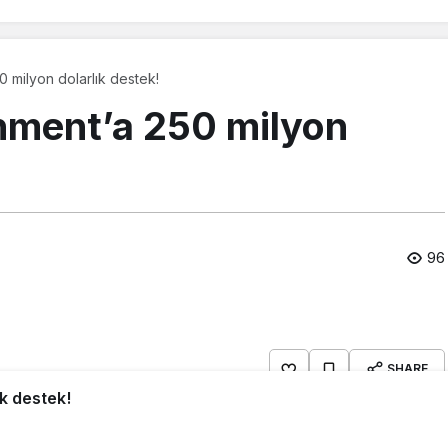
50 milyon dolarlık destek!
inment’a 250 milyon
96
SHARE
ık destek!
Corporation’dan son dakika 250 milyon dolarlık nakit
st ve Sydney’de işleten şirket, hisse senetlerinin