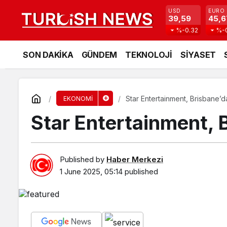
USD
EURO
39,59
45,6
%-0.32
%-
SON DAKİKA
GÜNDEM
TEKNOLOJİ
SİYASET
Star Entertainment, Brisbane’d
EKONOMİ
Star Entertainment, B
Published by
Haber Merkezi
1 June 2025, 05:14
published