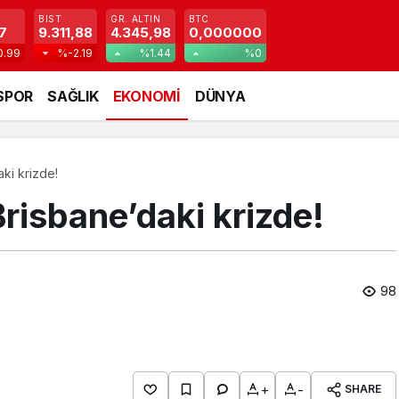
BIST
GR. ALTIN
BTC
7
9.311,88
4.345,98
0,000000
0.99
%-2.19
%1.44
%0
SPOR
SAĞLIK
EKONOMİ
DÜNYA
aki krizde!
risbane’daki krizde!
98
+
-
SHARE