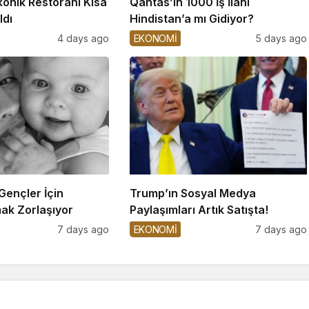
konik Restoranı Kısa
Qantas’ın 1000 İş İlanı
ldı
Hindistan’a mı Gidiyor?
4 days ago
EKONOMİ
5 days ago
 Gençler İçin
Trump’ın Sosyal Medya
ak Zorlaşıyor
Paylaşımları Artık Satışta!
7 days ago
EKONOMİ
7 days ago