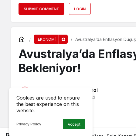
SUBMIT COMMENT
LOGIN
Avustralya’da Enflasyon Düşüşt
EKONOMİ
Avustralya’da Enflas
Bekleniyor!
Published by
Haber Merkezi
1 June 2025, 01:09
published
Cookies are used to ensure
the best experience on this
website.
Privacy Policy
Accept