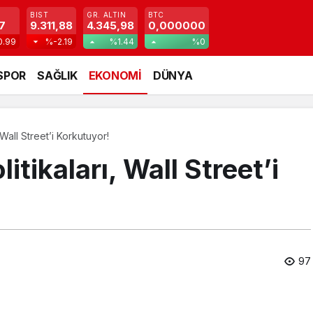
BIST
GR. ALTIN
BTC
7
9.311,88
4.345,98
0,000000
0.99
%-2.19
%1.44
%0
SPOR
SAĞLIK
EKONOMİ
DÜNYA
Wall Street’i Korkutuyor!
tikaları, Wall Street’i
97