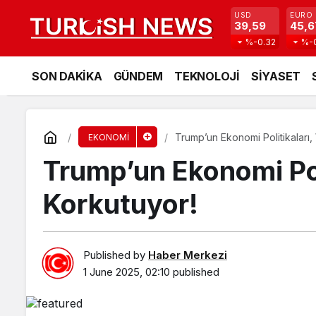
USD
EURO
39,59
45,6
%-0.32
%-
SON DAKİKA
GÜNDEM
TEKNOLOJİ
SİYASET
Trump’un Ekonomi Politikaları, 
EKONOMİ
Trump’un Ekonomi Poli
Korkutuyor!
Published by
Haber Merkezi
1 June 2025, 02:10
published