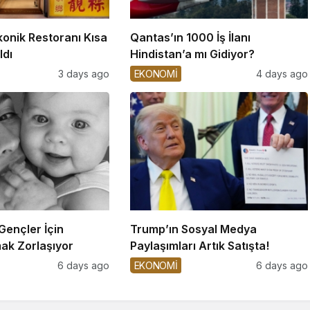
konik Restoranı Kısa
Qantas’ın 1000 İş İlanı
ldı
Hindistan’a mı Gidiyor?
3 days ago
EKONOMİ
4 days ago
 Gençler İçin
Trump’ın Sosyal Medya
ak Zorlaşıyor
Paylaşımları Artık Satışta!
6 days ago
EKONOMİ
6 days ago