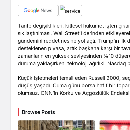
Tarife değişiklikleri, kitlesel hükümet işten çıka
sıkılaştırılması, Wall Street’i derinden etkil
gündemini reddetmesine yol açtı. Trump’ın ilk 
desteklenen piyasa, artık başkana karşı bir ta
zamanların en yüksek seviyesinden %10 düşere
duruma yaklaşırken, teknoloji ağırlıklı Nasdaq 
Küçük işletmeleri temsil eden Russell 2000, se
düşüş yaşadı. Cuma günü borsa hafif bir topar
olumsuz. CNN’in Korku ve Açgözlülük Endeksi “A
Browse Posts