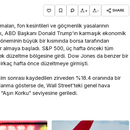
+
-
SHARE
rmaları, fon kesintileri ve göçmenlik yasalarının
eyerek, ABD Başkanı Donald Trump’ın karmaşık ekonomik
döneminin büyük bir kısmında borsa tarafından
vır almaya başladı. S&P 500, üç hafta önceki tüm
k düzeltme bölgesine girdi. Dow Jones da benzer bir
birkaç hafta önce düzeltmeye girmişti.
çim sonrası kaydedilen zirveden %18.4 oranında bir
lanma gösterse de, Wall Street’teki genel hava
şırı Korku” seviyesine geriledi.