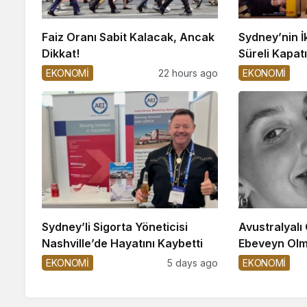
Faiz Oranı Sabit Kalacak, Ancak
Sydney’nin İ
Dikkat!
Süreli Kapatı
EKONOMİ
22 hours ago
EKONOMİ
Sydney’li Sigorta Yöneticisi
Avustralyalı
Nashville’de Hayatını Kaybetti
Ebeveyn Olm
EKONOMİ
5 days ago
EKONOMİ