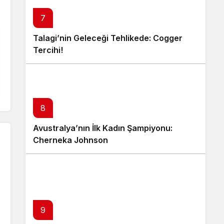
7
Talagi’nin Geleceği Tehlikede: Cogger
Tercihi!
8
Avustralya’nın İlk Kadın Şampiyonu:
Cherneka Johnson
9