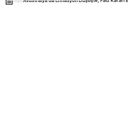
Avustralya’da Enflasyon Düşüşte, Faiz Kararı 
Avustralya’da enflasyon bir kez daha azaldı. Ye
sonraki faiz kararı öncesinde yayınlandı. Avustra
fiyat endeksi (TÜFE) verilerine göre, başlıca en
geriledi. Bu oran, RBA’nın hedef bandı içinde 
göstermiştir.
İki temel enflasyon ölçütü de hafif bir düşüş ya
%2,9’dan %2,7’ye gerilerken, RBA’nın tercih et
seviyesine düştü.
Browse Posts