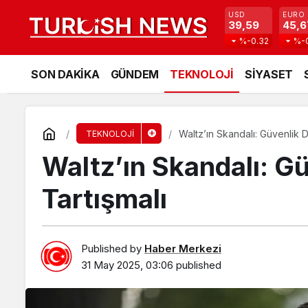
USD
EURO
39,59
45,6
%-0.32
%-
SON DAKİKA
GÜNDEM
TEKNOLOJİ
SİYASET
Waltz’ın Skandalı: Güvenlik D
TEKNOLOJİ
Waltz’ın Skandalı: G
Tartışmalı
Published by
Haber Merkezi
31 May 2025, 03:06
published