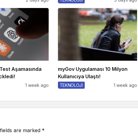
Test Aşamasında
myGov Uygulaması 10 Milyon
ckledi!
Kullanıcıya Ulaştı!
1 week ago
TEKNOLOJİ
1 week ago
fields are marked
*