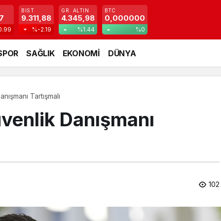
BIST
GR. ALTIN
BTC
7
9.311,88
4.345,98
0,000000
0.99
%-2.19
%1.44
%0
SPOR
SAĞLIK
EKONOMİ
DÜNYA
anışmanı Tartışmalı
üvenlik Danışmanı
102