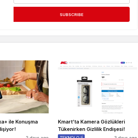
SUBSCRIBE
a+ ile Konuşma
Kmart’ta Kamera Gözlükleri
işiyor!
Tükenirken Gizlilik Endişesi!
2 days ago
TEKNOLOJİ
3 days ago