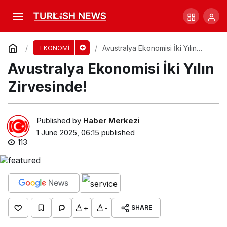
Star Entertainment, Brisbane’daki krizde!
Comment
Share
Avustralya Ekonomisi İki Yılın
EKONOMİ
Zirvesinde!
Avustralya Ekonomisi İki Yılın
Zirvesinde!
Published by
Haber Merkezi
1 June 2025, 06:15
published
113
+
-
SHARE