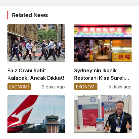
Related News
Faiz Oranı Sabit
Sydney’nin İkonik
Kalacak, Ancak Dikkat!
Restoranı Kısa Süreli
Kapatıldı
EKONOMİ
2 days ago
EKONOMİ
5 days ago