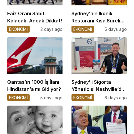
Faiz Oranı Sabit
Sydney’nin İkonik
Kalacak, Ancak Dikkat!
Restoranı Kısa Süreli
Kapatıldı
EKONOMİ
2 days ago
EKONOMİ
5 days ago
Qantas’ın 1000 İş İlanı
Sydney’li Sigorta
Hindistan’a mı Gidiyor?
Yöneticisi Nashville’de
Hayatını Kaybetti
EKONOMİ
5 days ago
EKONOMİ
6 days ago