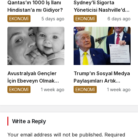
Qantas’ın 1000 İş İlanı
Sydney’li Sigorta
Hindistan’a mı Gidiyor?
Yöneticisi Nashville’de
Hayatını Kaybetti
EKONOMİ
5 days ago
EKONOMİ
6 days ago
Avustralyalı Gençler
Trump’ın Sosyal Medya
İçin Ebeveyn Olmak
Paylaşımları Artık
Zorlaşıyor
Satışta!
EKONOMİ
1 week ago
EKONOMİ
1 week ago
Write a Reply
Your email address will not be published.
Required