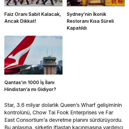
Faiz Oranı Sabit Kalacak,
Sydney’nin İkonik
Ancak Dikkat!
Restoranı Kısa Süreli
Kapatıldı
Qantas’ın 1000 İş İlanı
Hindistan’a mı Gidiyor?
Star, 3.6 milyar dolarlık Queen’s Wharf gelişiminin
kontrolünü, Chow Tai Fook Enterprises ve Far
East Consortium’a devretme planını sürdürüyordu.
Bu anlaşma, şirketin iflastan kaçınmasına yardımcı