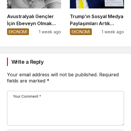
Avustralyalı Gençler
Trump’ın Sosyal Medya
İçin Ebeveyn Olmak
Paylaşımları Artık
Zorlaşıyor
Satışta!
EKONOMİ
1 week ago
EKONOMİ
1 week ago
Write a Reply
Your email address will not be published.
Required
fields are marked
*
Your Comment
*